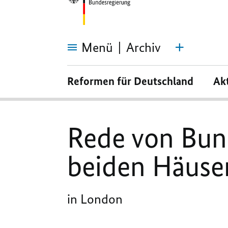
Menü
Archiv
Rede
von
Reformen für Deutschland
Ak
Bundeskanzlerin
Merkel
vor
den
beiden
Häusern
Rede von Bun
des
britischen
Parlaments
beiden Häuser
in London