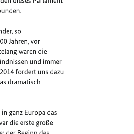
 den dieses Parlament
rbunden.
der, so
00 Jahren, vor
telang waren die
Bündnissen und immer
2014 fordert uns dazu
pas dramatisch
 in ganz Europa das
ar die erste große
te: der Beginn des