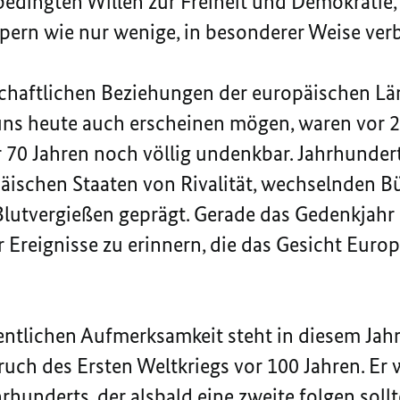
edingten Willen zur Freiheit und Demokratie,
pern wie nur wenige, in besonderer Weise ve
chaftlichen Beziehungen der europäischen Län
 uns heute auch erscheinen mögen, waren vor 2
r 70 Jahren noch völlig undenkbar. Jahrhunder
äischen Staaten von Rivalität, wechselnden 
lutvergießen geprägt. Gerade das Gedenkjahr 
 Ereignisse zu erinnern, die das Gesicht Euro
entlichen Aufmerksamkeit steht in diesem Jahr
ch des Ersten Weltkriegs vor 100 Jahren. Er w
rhunderts, der alsbald eine zweite folgen soll