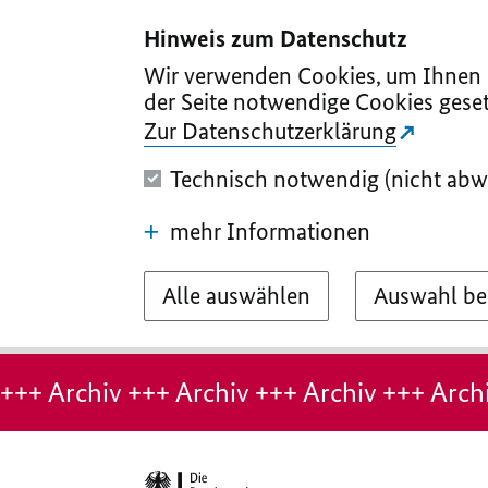
I
II
III
IV
V
Hinweis zum Datenschutz
Wir verwenden Cookies, um Ihnen d
der Seite notwendige Cookies geset
Zur Datenschutzerklärung
Technisch notwendig (nicht abw
mehr Informationen
Alle auswählen
Auswahl be
Hinweis:
Archiv-
+++ Archiv +++ Archiv +++ Archiv +++ Archi
Seite