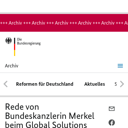
Hinweis:
Archiv-
+++ Archiv +++ Archiv +++ Archiv +++ Archiv +++ Archiv +++ A
Seite
Archiv
Rede
von
Bundeskanzlerin
Reformen für Deutschland
Aktuelles
Schwe
Merkel
beim
Global
Solutions
Summit
Rede von
am
PER
19.
Bundeskanzlerin Merkel
E-
März
2019
beim Global Solutions
MAIL
PER