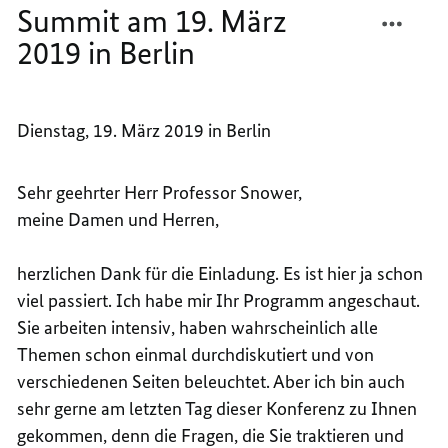
in
TEILEN
FACEB
Berlin
Summit am 19. März
REDE
TEILEN
2019 in Berlin
VON
REDE
BUNDE
VON
MERKE
BUNDE
BEIM
MERKE
Dienstag, 19. März 2019 in Berlin
GLOBA
BEIM
SOLUT
GLOBA
Sehr geehrter Herr Professor Snower,
SUMM
SOLUT
meine Damen und Herren,
AM
SUMM
19.
AM
MÄRZ
19.
herzlichen Dank für die Einladung. Es ist hier ja schon
2019
MÄRZ
viel passiert. Ich habe mir Ihr Programm angeschaut.
IN
2019
Sie arbeiten intensiv, haben wahrscheinlich alle
BERLI
IN
Themen schon einmal durchdiskutiert und von
BERLI
verschiedenen Seiten beleuchtet. Aber ich bin auch
sehr gerne am letzten Tag dieser Konferenz zu Ihnen
gekommen, denn die Fragen, die Sie traktieren und