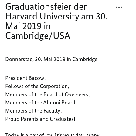
30.
TEILEN
FACEB
Mai
Graduationsfeier der
2019
REDE
TEILEN
in
Harvard University am 30.
VON
REDE
Cambridge/USA
Mai 2019 in
BUNDE
VON
MERKE
BUNDE
Cambridge/USA
BEI
MERKE
DER
BEI
368.
DER
Donnerstag, 30. Mai 2019 in Cambridge
GRADU
368.
DER
GRADU
HARVA
DER
President Bacow,
UNIVE
HARVA
Fellows of the Corporation,
AM
UNIVE
Members of the Board of Overseers,
30.
AM
Members of the Alumni Board,
MAI
30.
Members of the Faculty,
2019
MAI
Proud Parents and Graduates!
IN
2019
CAMBR
IN
CAMBR
Today is a day of joy. It’s your day. Many