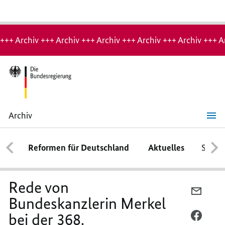
Hinweis:
Archiv-
+++ Archiv +++ Archiv +++ Archiv +++ Archiv +++ Archiv +++ A
Seite
Archiv
Rede
von
Bundeskanzlerin
Reformen für Deutschland
Aktuelles
Schwe
Merkel
bei
der
368.
Graduationsfeier
Rede von
der
PER
Harvard
Bundeskanzlerin Merkel
E-
University
am
bei der 368.
MAIL
PER