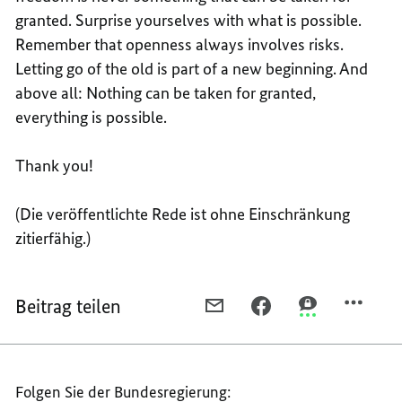
granted. Surprise yourselves with what is possible.
Remember that openness always involves risks.
Letting go of the old is part of a new beginning. And
above all: Nothing can be taken for granted,
everything is possible.
Thank you!
(Die veröffentlichte Rede ist ohne Einschränkung
zitierfähig.)
Beitrag teilen
PER
PER
PER
E-
FACEBOOK
THREEMA
MAIL
TEILEN,
TEILEN,
TEILEN,
REDE
REDE
Folgen Sie der Bundesregierung:
REDE
VON
VON