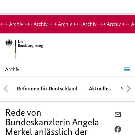
Hinweis:
Archiv-
+++ Archiv +++ Archiv +++ Archiv +++ Archiv +++ Archiv +++ A
Seite
Archiv
Rede
von
Bundeskanzlerin
Reformen für Deutschland
Aktuelles
Schwe
Angela
Merkel
anlässlich
der
virtuellen
Rede von
Bilanzveranstaltung
PER
zur
Bundeskanzlerin Angela
E-
Wohnraumoffensive
am
Merkel anlässlich der
MAIL
PER