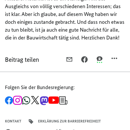
Ausgleichs von völlig verschiedenen Interessen; das
ist klar. Aber ich glaube, auf diesem Weg haben wir
doch einiges zustande gebracht. Und dass noch etwas
zu tun bleibt, ist ja auch eine gute Nachricht für alle,
die in der Bauwirtschaft tätig sind. Herzlichen Dank!
Beitrag teilen
PER
PER
PER
E-
FACEBOOK
THREEMA
MAIL
TEILEN,
TEILEN,
TEILEN,
REDE
REDE
Folgen Sie der Bundesregierung:
REDE
VON
VON
VON
BUNDESKANZLERIN
BUNDESKANZL
Zur
Zum
Zum
Zum
Zum
Zum
Newsletter-
BUNDESKANZLERIN
ANGELA
ANGELA
Facebook-
Instagram-
WhatsApp-
X-
Mastodon-
YouTube-
Anmeldung
Seite
Account
Kanal
Kanal
Kanal
Kanal
der
ANGELA
MERKEL
MERKEL
der
der
der
des
der
der
Bundesregierung
MERKEL
ANLÄSSLICH
ANLÄSSLICH
Bundesregierung
Bundesregierung
Bundesregierung
Regierungssprechers
Bundesregierung
Bundesregierung
KONTAKT
ERKLÄRUNG ZUR BARRIEREFREIHEIT
ANLÄSSLICH
DER
DER
DER
VIRTUELLEN
VIRTUELLEN