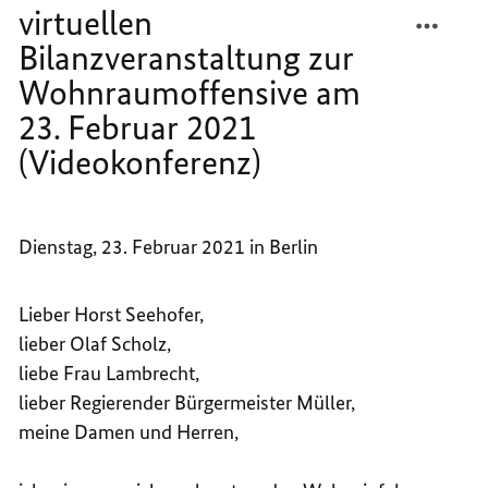
23.
TEILEN
FACEB
Februar
virtuellen
2021
REDE
TEILEN
(Videokonferenz)
Bilanzveranstaltung zur
VON
REDE
Wohnraumoffensive am
BUNDE
VON
ANGEL
BUNDE
23. Februar 2021
MERKE
ANGEL
(Videokonferenz)
ANLÄS
MERKE
DER
ANLÄS
VIRTU
DER
BILAN
VIRTU
Dienstag, 23. Februar 2021 in Berlin
ZUR
BILAN
WOHNR
ZUR
Lieber Horst Seehofer,
AM
WOHNR
lieber Olaf Scholz,
23.
AM
liebe Frau Lambrecht,
FEBRU
23.
2021
FEBRU
lieber Regierender Bürgermeister Müller,
(VIDE
2021
meine Damen und Herren,
(VIDE