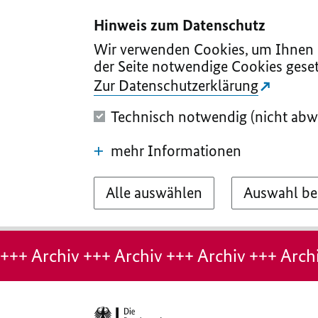
I
II
III
IV
V
Hinweis zum Datenschutz
Wir verwenden Cookies, um Ihnen d
der Seite notwendige Cookies geset
Zur Datenschutzerklärung
Technisch notwendig (nicht abw
mehr Informationen
Alle auswählen
Auswahl be
Hinweis:
Archiv-
+++ Archiv +++ Archiv +++ Archiv +++ Archi
Seite