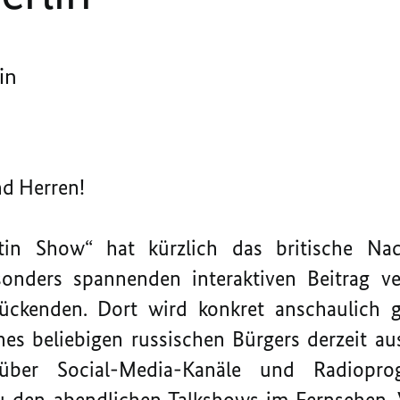
in
d Herren!
tin Show“ hat kürzlich das britische Nac
nders spannenden interaktiven Beitrag verö
ückenden. Dort wird konkret anschaulich 
es beliebigen russischen Bürgers derzeit aus
über Social-Media-Kanäle und Radiopr
zu den abendlichen Talkshows im Fernsehen. 