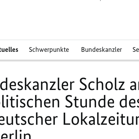
tuelles
Schwerpunkte
Bundeskanzler
S
eskanzler Scholz an
itischen Stunde des
eutscher Lokalzeitu
erlin