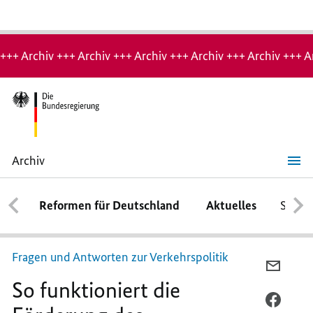
Hinweis:
Archiv-
+++ Archiv +++ Archiv +++ Archiv +++ Archiv +++ Archiv +++ A
Seite
Archiv
So
funktioniert
die
Reformen für Deutschland
Aktuelles
Schwe
Förderung
des
Radverkehrs
Fragen und Antworten zur Verkehrspolitik
PER
So funktioniert die
E-
MAIL
PER