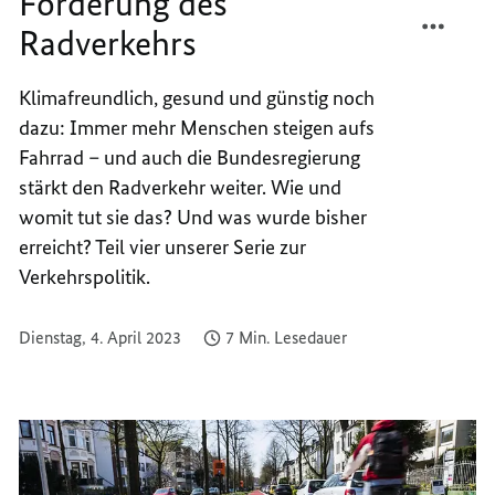
Förderung des
TEILEN
FACEB
Radverkehrs
SO
TEILEN
FUNKT
SO
DIE
FUNKT
Klimafreundlich, gesund und günstig noch
FÖRDE
DIE
dazu: Immer mehr Menschen steigen aufs
DES
FÖRDE
Fahrrad – und auch die Bundesregierung
RADVE
DES
stärkt den Radverkehr weiter. Wie und
RADVE
womit tut sie das? Und was wurde bisher
erreicht? Teil vier unserer Serie zur
Verkehrspolitik.
Dienstag, 4. April 2023
7 Min. Lesedauer