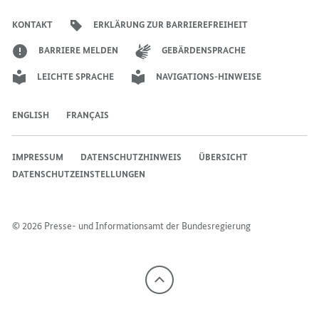
der
der
der
des
der
der
Bundesregierung
GRÜNEN
BAND
BAND
Bundesregierung
Bundesregierung
Bundesregierung
Regierungssprechers
Bundesregierung
Bundesregierung
KONTAKT
ERKLÄRUNG ZUR BARRIEREFREIHEIT
BAND
BARRIERE MELDEN
GEBÄRDENSPRACHE
LEICHTE SPRACHE
NAVIGATIONS-HINWEISE
ENGLISH
FRANÇAIS
IMPRESSUM
DATENSCHUTZHINWEIS
ÜBERSICHT
DATENSCHUTZEINSTELLUNGEN
© 2026 Presse- und Informationsamt der Bundesregierung
Nach
oben