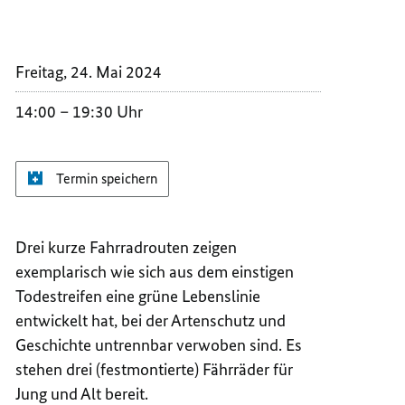
AM
RADTO
GRÜNE
AM
BAND
GRÜNE
Freitag, 24. Mai 2024
BAND
14:00
19:30 Uhr
Termin speichern
Drei kurze Fahrradrouten zeigen
exemplarisch wie sich aus dem einstigen
Todestreifen eine grüne Lebenslinie
entwickelt hat, bei der Artenschutz und
Geschichte untrennbar verwoben sind. Es
stehen drei (festmontierte) Fährräder für
Jung und Alt bereit.