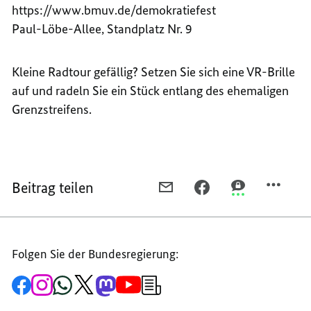
https://www.bmuv.de/demokratiefest
Paul-Löbe-Allee, Standplatz Nr. 9
Kleine Radtour gefällig? Setzen Sie sich eine VR-Brille
auf und radeln Sie ein Stück entlang des ehemaligen
Grenzstreifens.
Beitrag teilen
PER
PER
PER
E-
FACEBOOK
THREEMA
MAIL
TEILEN,
TEILEN,
TEILEN,
VIRTUAL
VIRTUAL
Folgen Sie der Bundesregierung:
VIRTUAL
REALITY-
REALITY-
REALITY-
RADTOUR
RADTOUR
Zur
Zum
Zum
Zum
Zum
Zum
Newsletter-
RADTOUR
AM
AM
Facebook-
Instagram-
WhatsApp-
X-
Mastodon-
YouTube-
Anmeldung
Seite
Account
Kanal
Kanal
Kanal
Kanal
der
AM
GRÜNEN
GRÜNEN