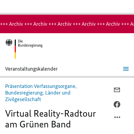
Hinweis:
Archiv-
+++ Archiv +++ Archiv +++ Archiv +++ Archiv +++ Archiv +++ A
Seite
Veranstaltungskalender
Virtual
Reality-
Radtour
Präsentation Verfassungsorgane,
am
PER
Bundesregierung, Länder und
Grünen
E-
Zivilgesellschaft
Band
MAIL
PER
Virtual Reality-Radtour
TEILEN
FACEB
VIRTU
TEILEN
am Grünen Band
REALIT
VIRTU
RADTO
REALIT