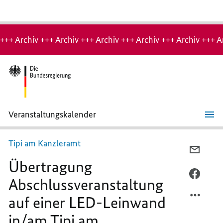
Hinweis:
Archiv-
+++ Archiv +++ Archiv +++ Archiv +++ Archiv +++ Archiv +++ A
Seite
Veranstaltungskalender
Übertragung
Abschlussveranstaltung
auf
Tipi am Kanzleramt
einer
PER
LED-
Übertragung
E-
Leinwand
in/am
MAIL
PER
Abschlussveranstaltung
Tipi
TEILEN
FACEB
am
Kanzleramt.
auf einer LED-Leinwand
ÜBERT
TEILEN
ABSCH
ÜBERT
in/am Tipi am
AUF
ABSCH