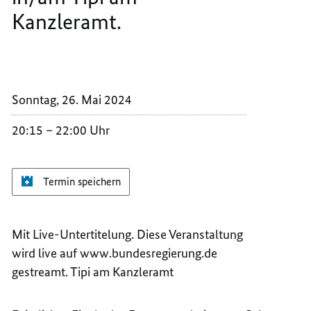
Kanzleramt.
EINER
AUF
LED-
EINER
LEINW
LED-
IN/AM
LEINW
TIPI
IN/AM
Sonntag, 26. Mai 2024
AM
TIPI
KANZL
AM
20:15
22:00 Uhr
KANZL
Termin speichern
Mit Live-Untertitelung. Diese Veranstaltung
wird live auf www.bundesregierung.de
gestreamt. Tipi am Kanzleramt