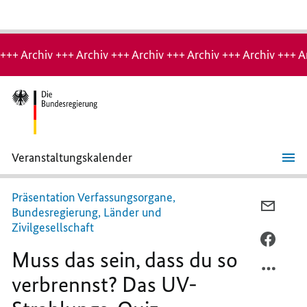
Hinweis:
Archiv-
+++ Archiv +++ Archiv +++ Archiv +++ Archiv +++ Archiv +++ A
Seite
Veranstaltungskalender
Muss
das
sein,
Präsentation Verfassungsorgane,
dass
PER
Bundesregierung, Länder und
du
E-
Zivilgesellschaft
so
verbrennst?
MAIL
PER
Das
Muss das sein, dass du so
TEILEN
FACEB
UV-
Strahlungs-
MUSS
TEILEN
verbrennst? Das UV-
Quiz
DAS
MUSS
SEIN,
DAS