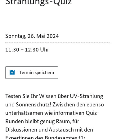
Strahlungs-Quiz
DASS
SEIN,
DU
DASS
SO
DU
VERBR
SO
Sonntag, 26. Mai 2024
DAS
VERBR
UV-
DAS
11:30
12:30 Uhr
STRAH
UV-
QUIZ
STRAH
QUIZ
Termin speichern
Testen Sie Ihr Wissen über UV-Strahlung
und Sonnenschutz! Zwischen den ebenso
unterhaltsamen wie informativen Quiz-
Runden bleibt genug Raum, für
Diskussionen und Austausch mit den
Expertinnen des Bundesamtes für