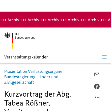
Hinweis:
Archiv-
+++ Archiv +++ Archiv +++ Archiv +++ Archiv +++ Archiv +++ A
Seite
Veranstaltungskalender
Kurzvortrag
der
Abg.
Präsentation Verfassungsorgane,
Tabea
PER
Bundesregierung, Länder und
Rößner,
E-
Zivilgesellschaft
Vorsitzende
des
MAIL
PER
Ausschusses
Kurzvortrag der Abg.
TEILEN
FACEB
für
Digitales
KURZV
TEILEN
Tabea Rößner,
DER
KURZV
ABG.
DER