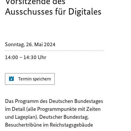
Vorsitzende des
TABEA
ABG.
Ausschusses für Digitales
RÖSSNER
TABEA
ORSITZ
RÖSSNER
ES A
ORSITZ
USSCH
ES A
ÜR D
USSCH
Sonntag, 26. Mai 2024
IGITA
ÜR D
IGITA
14:00
14:30 Uhr
Termin speichern
Das Programm des Deutschen Bundestages
im Detail (alle Programmpunkte mit Zeiten
und Lageplan). Deutscher Bundestag,
Besuchertribüne im Reichstagsgebäude