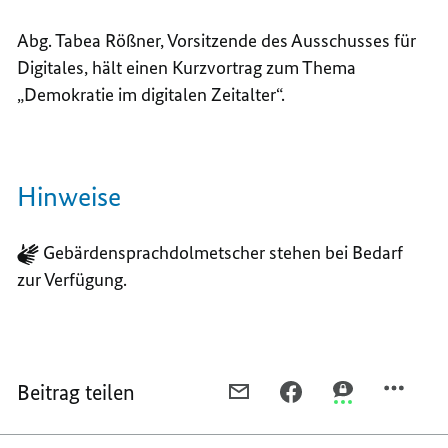
Abg. Tabea Rößner, Vorsitzende des Ausschusses für
Digitales, hält einen Kurzvortrag zum Thema
„Demokratie im digitalen Zeitalter“.
Hinweise
Gebärdensprachdolmetscher stehen bei Bedarf
zur Verfügung.
Beitrag teilen
PER
PER
PER
E-
FACEBOOK
THREEMA
MAIL
TEILEN,
TEILEN,