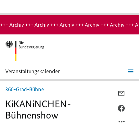
Hinweis:
Archiv-
+++ Archiv +++ Archiv +++ Archiv +++ Archiv +++ Archiv +++ A
Seite
Veranstaltungskalender
KiKANiNCHEN-
Bühnenshow
360-Grad-Bühne
PER
KiKANiNCHEN-
E-
MAIL
PER
Bühnenshow
TEILEN
FACEB
KIKAN
TEILEN
BÜHN
KIKAN
BÜHN