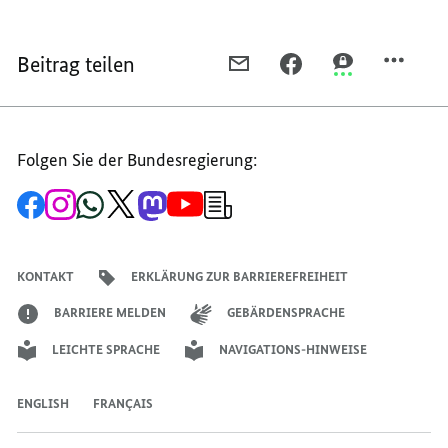
Beitrag teilen
PER
PER
PER
E-
FACEBOOK
THREEMA
MAIL
TEILEN,
TEILEN,
TEILEN,
KIKANINCHEN-
KIKANINCHEN-
Folgen Sie der Bundesregierung:
KIKANINCHEN-
BÜHNENSHOW
BÜHNENSHOW
BÜHNENSHOW
Zur
Zum
Zum
Zum
Zum
Zum
Newsletter-
Facebook-
Instagram-
WhatsApp-
X-
Mastodon-
YouTube-
Anmeldung
Seite
Account
Kanal
Kanal
Kanal
Kanal
der
der
der
der
des
der
der
Bundesregierung
Bundesregierung
Bundesregierung
Bundesregierung
Regierungssprechers
Bundesregierung
Bundesregierung
KONTAKT
ERKLÄRUNG ZUR BARRIEREFREIHEIT
BARRIERE MELDEN
GEBÄRDENSPRACHE
LEICHTE SPRACHE
NAVIGATIONS-HINWEISE
ENGLISH
FRANÇAIS