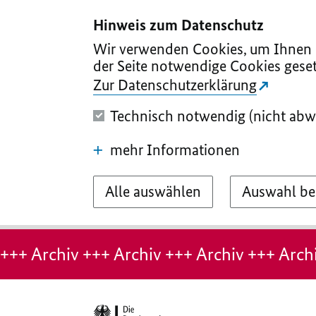
I
II
III
IV
V
Hinweis zum Datenschutz
Wir verwenden Cookies, um Ihnen d
der Seite notwendige Cookies geset
Zur Datenschutzerklärung
Technisch notwendig (nicht abw
mehr Informationen
Alle auswählen
Auswahl be
Hinweis:
Archiv-
+++ Archiv +++ Archiv +++ Archiv +++ Archi
Seite