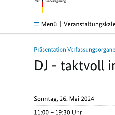
Menü
Veranstaltungskal
DJ
-
taktvoll
in
Präsentation Verfassungsorgane,
Bewegung
DJ - taktvoll
Sonntag, 26. Mai 2024
11:00
19:30 Uhr