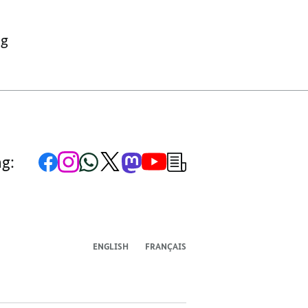
TEILEN,
BND
BND
IM
ng
IM
GESPRÄCH:
GESPRÄCH:
AUSWERTUNG
AUSWERTUNG
Zur
Zum
Zum
Zum
Zum
Zum
Newsletter-
ng:
Facebook-
Instagram-
WhatsApp-
X-
Mastodon-
YouTube-
Anmeldung
Seite
Account
Kanal
Kanal
Kanal
Kanal
der
der
der
der
des
der
der
Bundesregierung
Bundesregierung
Bundesregierung
Bundesregierung
Regierungssprechers
Bundesregierung
Bundesregierung
ENGLISH
FRANÇAIS