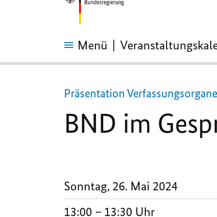
Menü
Veranstaltungskal
BND
im
Gespräch:
Auswertung
Präsentation Verfassungsorgane,
BND im Gespr
Sonntag, 26. Mai 2024
13:00
13:30 Uhr