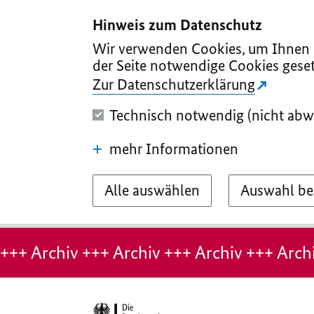
I
II
III
IV
V
Hinweis zum Datenschutz
Wir verwenden Cookies, um Ihnen d
der Seite notwendige Cookies geset
Zur Datenschutzerklärung
Technisch notwendig (nicht abw
mehr Informationen
Alle auswählen
Auswahl be
Hinweis:
Archiv-
+++ Archiv +++ Archiv +++ Archiv +++ Archi
Seite