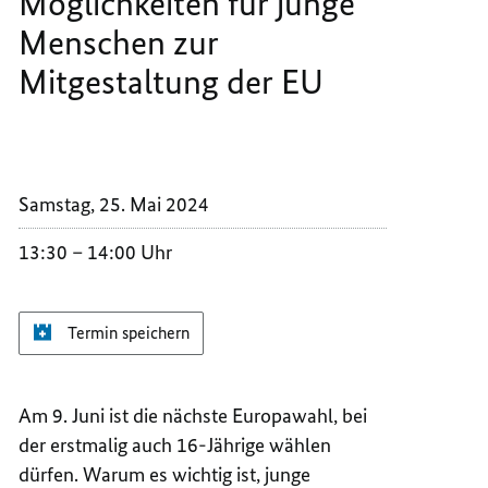
Möglichkeiten für junge
der
EU
EUROP
DER
Menschen zur
UND
EUROP
Mitgestaltung der EU
DIE
UND
MÖGLI
DIE
FÜR
MÖGLI
JUNGE
FÜR
MENSC
JUNGE
Samstag, 25. Mai 2024
ZUR
MENSC
MITGE
ZUR
13:30
14:00 Uhr
DER
MITGE
EU
DER
EU
Termin speichern
Am 9. Juni ist die nächste Europawahl, bei
der erstmalig auch 16-Jährige wählen
dürfen. Warum es wichtig ist, junge