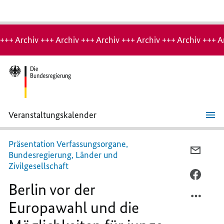
Hinweis:
Archiv-
+++ Archiv +++ Archiv +++ Archiv +++ Archiv +++ Archiv +++ A
Seite
Veranstaltungskalender
Berlin
vor
der
Präsentation Verfassungsorgane,
Europawahl
PER
Bundesregierung, Länder und
und
E-
Zivilgesellschaft
die
Möglichkeiten
MAIL
PER
für
Berlin vor der
TEILEN
FACEB
junge
Menschen
BERLI
TEILEN
Europawahl und die
zur
VOR
BERLI
Mitgestaltung
DER
VOR