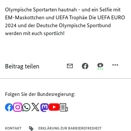
Olympische Sportarten hautnah - und ein Selfie mit
EM-Maskottchen und UEFA Trophäe Die UEFA EURO
2024 und der Deutsche Olympische Sportbund
werden mit euch sportlich!
Beitrag teilen
PER
PER
PER
E-
FACEBOOK
THREEMA
MAIL
TEILEN,
TEILEN,
TEILEN,
AKTIONSFLÄCHE
AKTIONSFLÄC
Folgen Sie der Bundesregierung:
AKTIONSFLÄCHE
SPORT
SPORT
SPORT
IM
IM
Zur
Zum
Zum
Zum
Zum
Zum
Newsletter-
IM
SPREEBOGEN
SPREEBOGEN
Facebook-
Instagram-
WhatsApp-
X-
Mastodon-
YouTube-
Anmeldung
Seite
Account
Kanal
Kanal
Kanal
Kanal
der
SPREEBOGEN
der
der
der
des
der
der
Bundesregierung
Bundesregierung
Bundesregierung
Bundesregierung
Regierungssprechers
Bundesregierung
Bundesregierung
KONTAKT
ERKLÄRUNG ZUR BARRIEREFREIHEIT