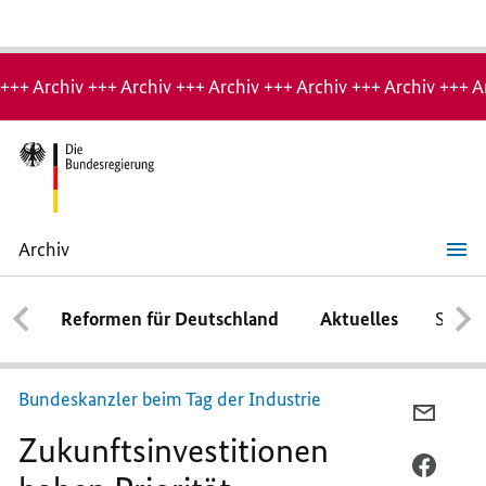
Hinweis:
Archiv-
+++ Archiv +++ Archiv +++ Archiv +++ Archiv +++ Archiv +++ A
Seite
Archiv
Zukunftsinvestitionen
haben
Priorität
Reformen für Deutschland
Aktuelles
Schwe
Bundeskanzler beim Tag der Industrie
PER
Zukunftsinvestitionen
E-
MAIL
PER