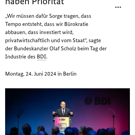
haben Priorität
TEILEN
FACEB
ZUKUN
TEILEN
„Wir müssen dafür Sorge tragen, dass
HABEN
ZUKUN
Tempo entsteht, dass wir Bürokratie
PRIOR
HABEN
PRIOR
abbauen, dass investiert wird,
privatwirtschaftlich und vom Staat“, sagte
der Bundeskanzler Olaf Scholz beim Tag der
Industrie des
BDI
.
Montag, 24. Juni 2024 in Berlin