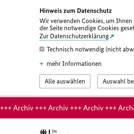
I
II
III
IV
V
Hinweis zum Datenschutz
Wir verwenden Cookies, um Ihnen d
der Seite notwendige Cookies geset
Zur Datenschutzerklärung
Technisch notwendig (nicht abw
mehr Informationen
Alle auswählen
Auswahl be
Hinweis:
Archiv-
+++ Archiv +++ Archiv +++ Archiv +++ Archi
Seite