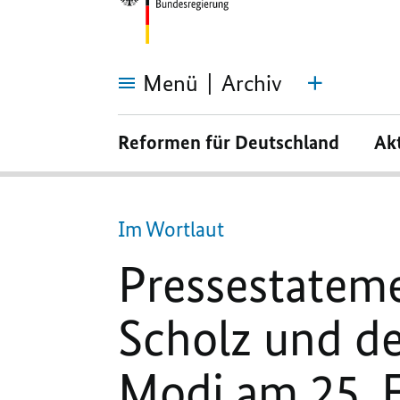
Menü
Archiv
Pressestatements
von
Reformen für Deutschland
Ak
Bundeskanzler
Scholz
und
dem
indischen
Premierminister
Im Wortlaut
Modi
am
25.
Pressestatem
Februar
2023
in
Neu
Scholz und d
Delhi
Modi am 25. F