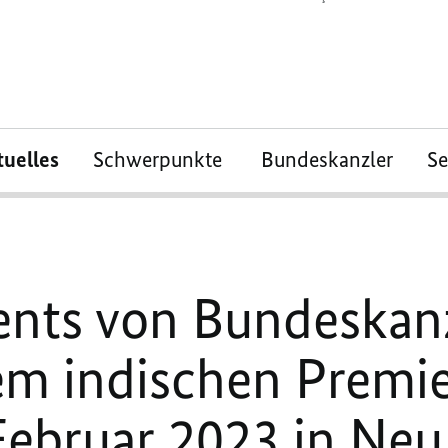
tuelles
Schwerpunkte
Bundeskanzler
S
ents von Bundeskan
em indischen Premie
ebruar 2023 in Neu