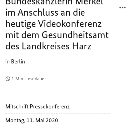
Bundeskanzlerin Merkel
Gesundheitsamt
TEILEN
FACEB
des
Landkreises
im Anschluss an die
PRESS
TEILEN
Harz
VON
PRESS
heutige Videokonferenz
BUNDE
VON
mit dem Gesundheitsamt
MERKE
BUNDE
IM
MERKE
des Landkreises Harz
ANSCH
IM
AN
ANSCH
in Berlin
DIE
AN
HEUTI
DIE
VIDEO
HEUTI
1 Min. Lesedauer
MIT
VIDEO
DEM
MIT
GESUN
DEM
Mitschrift Pressekonferenz
DES
GESUN
LANDK
DES
Montag, 11. Mai 2020
HARZ
LANDK
HARZ