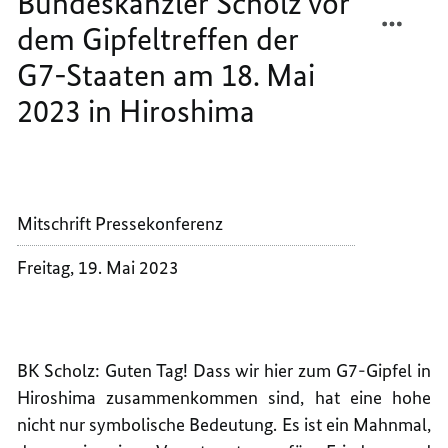
Bundeskanzler Scholz vor
Mai
TEILEN
FACEB
2023
in
dem Gipfeltreffen der
PRESS
TEILEN
Hiroshima
VON
PRESS
G7-Staaten am 18. Mai
BUNDE
VON
2023 in Hiroshima
SCHOL
BUNDE
VOR
SCHOL
DEM
VOR
GIPFE
DEM
DER
GIPFE
Mitschrift Pressekonferenz
G7-
DER
STAAT
G7-
Freitag, 19. Mai 2023
AM
STAAT
18.
AM
MAI
18.
2023
MAI
IN
2023
BK Scholz: Guten Tag! Dass wir hier zum G7-Gipfel in
HIROS
IN
Hiroshima zusammenkommen sind, hat eine hohe
HIROS
nicht nur symbolische Bedeutung. Es ist ein Mahnmal,