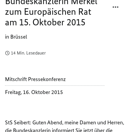
Bundeskanzlerin Merkel
TEILEN
FACEB
zum Europäischen Rat
PRESS
TEILEN
VON
PRESS
am 15. Oktober 2015
BUNDE
VON
MERKE
BUNDE
in Brüssel
ZUM
MERKE
EUROP
ZUM
RAT
EUROP
14 Min. Lesedauer
AM
RAT
15.
AM
OKTOB
15.
Mitschrift Pressekonferenz
2015
OKTOB
2015
Freitag, 16. Oktober 2015
StS Seibert: Guten Abend, meine Damen und Herren,
die Bundeskanzlerin informiert Sie jetzt über die