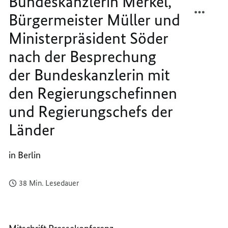
Bundeskanzlerin Merkel,
der
TEILEN
FACEB
Bundeskanzlerin
mit
Bürgermeister Müller und
PRESS
TEILEN
den
VON
PRESS
Regierungschefinnen
Ministerpräsident Söder
und
BUNDE
VON
Regierungschefs
nach der Besprechung
MERKE
BUNDE
der
Länder
BÜRGE
MERKE
der Bundeskanzlerin mit
MÜLLE
BÜRGE
den Regierungschefinnen
UND
MÜLLE
MINIS
UND
und Regierungschefs der
SÖDER
MINIS
Länder
NACH
SÖDER
DER
NACH
BESPR
DER
in Berlin
DER
BESPR
BUNDE
DER
38 Min. Lesedauer
MIT
BUNDE
DEN
MIT
REGIE
DEN
UND
REGIE