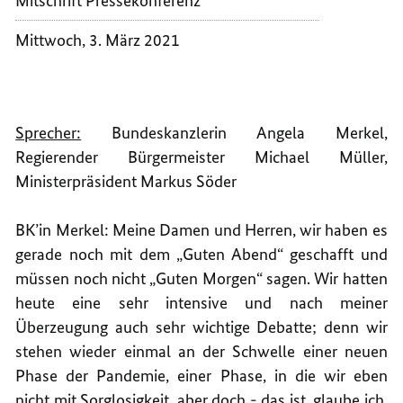
Mitschrift Pressekonferenz
REGIE
UND
DER
REGIE
Mittwoch, 3. März 2021
LÄNDE
DER
LÄNDE
Sprecher:
Bundeskanzlerin Angela Merkel,
Regierender Bürgermeister Michael Müller,
Ministerpräsident Markus Söder
BK’in Merkel: Meine Damen und Herren, wir haben es
gerade noch mit dem „Guten Abend“ geschafft und
müssen noch nicht „Guten Morgen“ sagen. Wir hatten
heute eine sehr intensive und nach meiner
Überzeugung auch sehr wichtige Debatte; denn wir
stehen wieder einmal an der Schwelle einer neuen
Phase der Pandemie, einer Phase, in die wir eben
nicht mit Sorglosigkeit, aber doch - das ist, glaube ich,