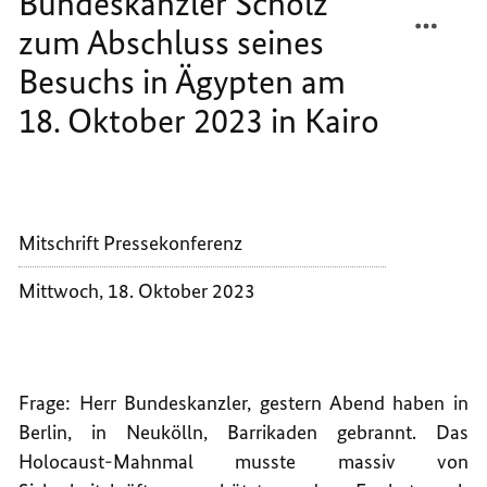
Bundeskanzler Scholz
Oktober
TEILEN
FACEB
2023
in
zum Abschluss seines
PRESS
TEILEN
Kairo
VON
PRESS
Besuchs in Ägypten am
BUNDE
VON
18. Oktober 2023 in Kairo
SCHOL
BUNDE
ZUM
SCHOL
ABSCH
ZUM
SEINES
ABSCH
BESUC
SEINES
Mitschrift Pressekonferenz
IN
BESUC
ÄGYPT
IN
Mittwoch, 18. Oktober 2023
AM
ÄGYPT
18.
AM
OKTOB
18.
2023
OKTOB
IN
2023
Frage: Herr Bundeskanzler, gestern Abend haben in
KAIRO
IN
Berlin, in Neukölln, Barrikaden gebrannt. Das
KAIRO
Holocaust-Mahnmal musste massiv von