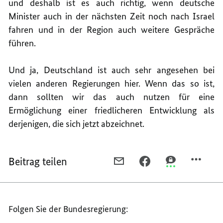
und deshalb ist es auch richtig, wenn deutsche
Minister auch in der nächsten Zeit noch nach Israel
fahren und in der Region auch weitere Gespräche
führen.
Und ja, Deutschland ist auch sehr angesehen bei
vielen anderen Regierungen hier. Wenn das so ist,
dann sollten wir das auch nutzen für eine
Ermöglichung einer friedlicheren Entwicklung als
derjenigen, die sich jetzt abzeichnet.
Beitrag teilen
PER
PER
PER
E-
FACEBOOK
THREEMA
MAIL
TEILEN,
TEILEN,
TEILEN,
PRESSEKONFERENZ
PRESSEKONFE
Folgen Sie der Bundesregierung:
PRESSEKONFERENZ
VON
VON
VON
BUNDESKANZLER
BUNDESKANZL