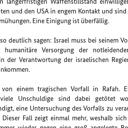
n längerfristigen Waffenstillstand einwilli
ypten und den USA in engem Kontakt und sind 
ühungen. Eine Einigung ist überfällig.
so deutlich sagen: Israel muss bei seinem Vo
e humanitäre Versorgung der notleidend
t in der Verantwortung der israelischen Reg
 ankommen.
von einem tragischen Vorfall in Rafah. Ei
viele Unschuldige sind dabei getötet wor
igt, eine Untersuchung des Vorfalls zu vera
 Dieser Fall zeigt einmal mehr, weshalb sic
mmer wieder gegen eine groß angelegte Bo