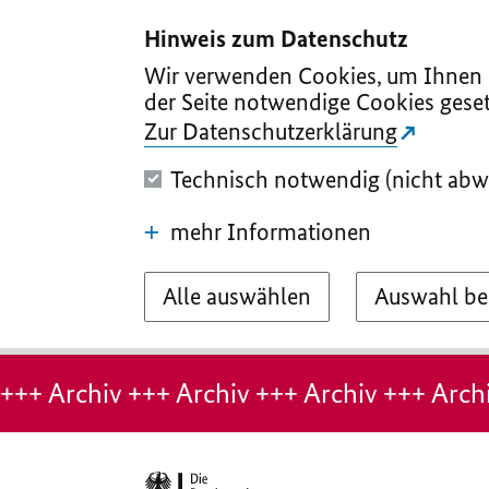
I
II
III
IV
V
Hinweis zum Datenschutz
Wir verwenden Cookies, um Ihnen d
der Seite notwendige Cookies geset
Zur Datenschutzerklärung
Technisch notwendig (nicht abw
mehr Informationen
Alle auswählen
Auswahl be
Hinweis:
Archiv-
+++ Archiv +++ Archiv +++ Archiv +++ Archi
Seite