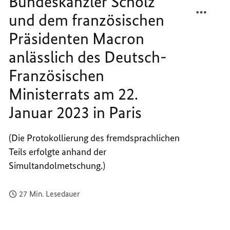
Bundeskanzler Scholz
Französischen
TEILEN
FACEB
Ministerrats
am
und dem französischen
PRESS
TEILEN
22.
VON
PRESS
Januar
Präsidenten Macron
2023
BUNDE
VON
in
anlässlich des Deutsch-
SCHOL
BUNDE
Paris
UND
SCHOL
Französischen
DEM
UND
Ministerrats am 22.
FRANZ
DEM
PRÄSI
FRANZ
Januar 2023 in Paris
MACR
PRÄSI
ANLÄS
MACR
(Die Protokollierung des fremdsprachlichen
DES
ANLÄS
Teils erfolgte anhand der
DEUTS
DES
FRANZ
DEUTS
Simultandolmetschung.)
MINIS
FRANZ
AM
MINIS
27 Min. Lesedauer
22.
AM
JANUA
22.
2023
JANUA