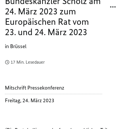
Bundeskanzler Scholz am
23.
TEILEN
FACEB
und
24.
24. März 2023 zum
PRESS
TEILEN
März
VON
PRESS
2023
Europäischen Rat vom
BUNDE
VON
23. und 24. März 2023
SCHOL
BUNDE
AM
SCHOL
24.
AM
in Brüssel
MÄRZ
24.
2023
MÄRZ
17 Min. Lesedauer
ZUM
2023
EUROP
ZUM
RAT
EUROP
VOM
RAT
Mitschrift Pressekonferenz
23.
VOM
UND
23.
Freitag, 24. März 2023
24.
UND
MÄRZ
24.
2023
MÄRZ
2023