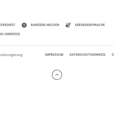
EFREIHEIT
BARRIERE MELDEN
GEBÄRDENSPRACHE
NS-HINWEISE
undesregierung
IMPRESSUM
DATENSCHUTZHINWEIS
Ü
Nach
oben