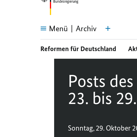
Menü
Archiv
Posts
des
Reformen für Deutschland
Ak
Regierungssprechers
vom
23.
bis
29.10.2023
Posts des
23. bis 29
Sonntag, 29. Oktober 