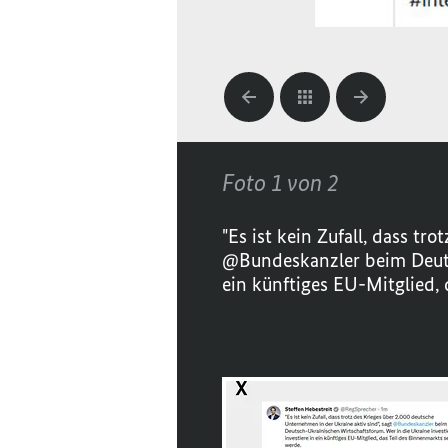
Foto 1 von 2
"Es ist kein Zufall, dass t
@Bundeskanzler beim Deutsc
ein künftiges EU-Mitglied, 
öffnet
Bild
im
Karussell