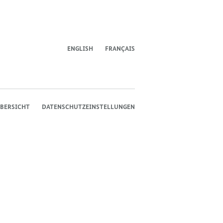
der
der
der
des
der
der
Bundesregierung
Bundesregierung
Bundesregierung
Bundesregierung
Regierungssprechers
Bundesregierung
Bundesregierung
ENGLISH
FRANÇAIS
BERSICHT
DATENSCHUTZEINSTELLUNGEN