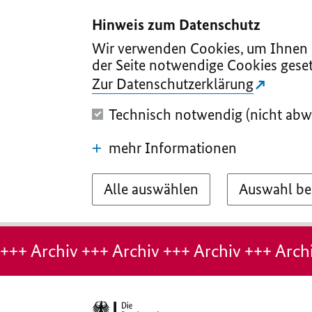
I
II
III
IV
V
Hinweis zum Datenschutz
Wir verwenden Cookies, um Ihnen d
der Seite notwendige Cookies geset
Zur Datenschutzerklärung
Technisch notwendig (nicht abw
mehr Informationen
Alle auswählen
Auswahl be
Hinweis:
Archiv-
+++ Archiv +++ Archiv +++ Archiv +++ Archi
Seite