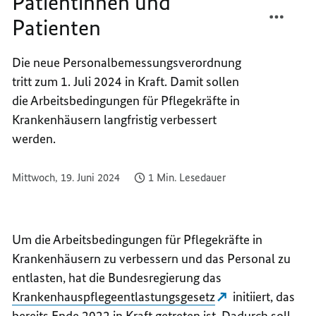
Patientinnen und
TEILEN
FACEB
Patienten
MEHR
TEILEN
ZEIT
MEHR
FÜR
ZEIT
Die neue Personalbemessungsverordnung
PATIE
FÜR
tritt zum 1. Juli 2024 in Kraft. Damit sollen
UND
PATIE
die Arbeitsbedingungen für Pflegekräfte in
PATIE
UND
Krankenhäusern langfristig verbessert
PATIE
werden.
Mittwoch, 19. Juni 2024
1 Min. Lesedauer
Um die Arbeitsbedingungen für Pflegekräfte in
Krankenhäusern zu verbessern und das Personal zu
entlasten, hat die Bundesregierung das
Krankenhauspflegeentlastungsgesetz
initiiert, das
bereits Ende 2022 in Kraft getreten ist. Dadurch soll