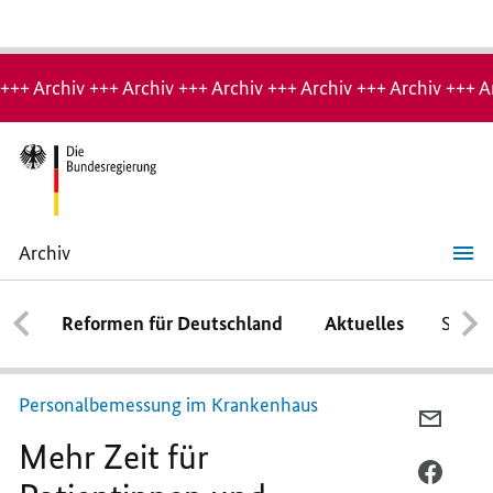
Hinweis:
Archiv-
+++ Archiv +++ Archiv +++ Archiv +++ Archiv +++ Archiv +++ A
Seite
Archiv
Mehr
Zeit
für
Reformen für Deutschland
Aktuelles
Schwe
Patientinnen
und
Patienten
Personalbemessung im Krankenhaus
PER
Mehr Zeit für
E-
MAIL
PER