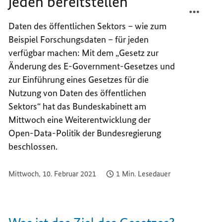
jeden bereitstellen
TEILEN
FACEB
STAAT
TEILEN
Daten des öffentlichen Sektors – wie zum
DATEN
STAAT
Beispiel Forschungsdaten – für jeden
FÜR
DATEN
JEDEN
FÜR
verfügbar machen: Mit dem „Gesetz zur
BEREI
JEDEN
Änderung des
E-Government
-Gesetzes und
BEREI
zur Einführung eines Gesetzes für die
Nutzung von Daten des öffentlichen
Sektors“ hat das Bundeskabinett am
Mittwoch eine Weiterentwicklung der
Open-Data
-Politik der Bundesregierung
beschlossen.
Mittwoch, 10. Februar 2021
1 Min. Lesedauer