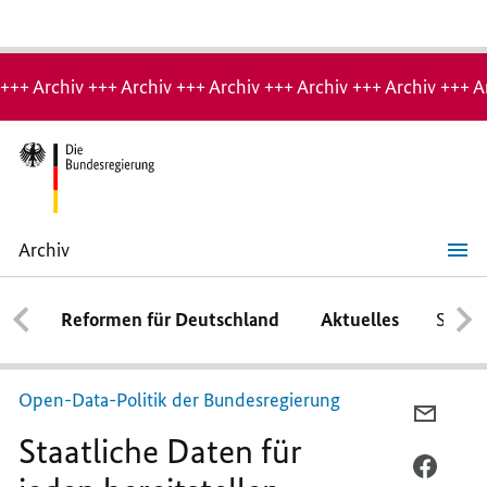
Hinweis:
Archiv-
+++ Archiv +++ Archiv +++ Archiv +++ Archiv +++ Archiv +++ A
Seite
Archiv
Staatliche
Daten
für
Reformen für Deutschland
Aktuelles
Schwe
jeden
bereitstellen
Open-Data
-Politik der Bundesregierung
PER
Staatliche Daten für
E-
MAIL
PER