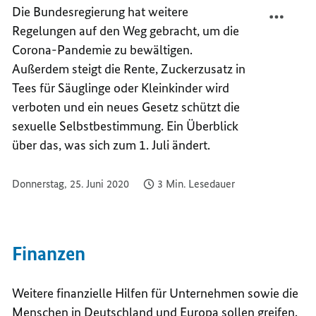
TEILEN
FACEB
Die Bundesregierung hat weitere
DAS
TEILEN
Regelungen auf den Weg gebracht, um die
ÄNDER
DAS
Corona-Pandemie zu bewältigen.
SICH
ÄNDER
Außerdem steigt die Rente, Zuckerzusatz in
IM
SICH
Tees für Säuglinge oder Kleinkinder wird
JULI
IM
verboten und ein neues Gesetz schützt die
JULI
sexuelle Selbstbestimmung. Ein Überblick
über das, was sich zum 1. Juli ändert.
Donnerstag, 25. Juni 2020
3 Min. Lesedauer
Finanzen
Weitere finanzielle Hilfen für Unternehmen sowie die
Menschen in Deutschland und Europa sollen greifen.