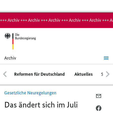
Hinweis:
Archiv-
+++ Archiv +++ Archiv +++ Archiv +++ Archiv +++ Archiv +++ A
Seite
Archiv
Das
ändert
sich
Reformen für Deutschland
Aktuelles
Schwe
im
Juli
Gesetzliche Neuregelungen
PER
Das ändert sich im Juli
E-
MAIL
PER