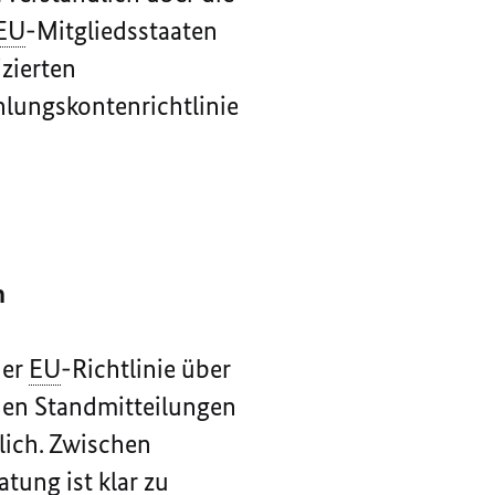
EU
-Mitgliedsstaaten
zierten
hlungskontenrichtlinie
n
der
EU
-Richtlinie über
chen Standmitteilungen
lich. Zwischen
ung ist klar zu