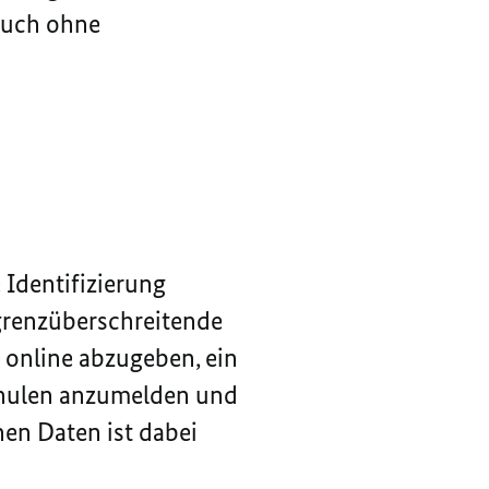
 auch ohne
 Identifizierung
grenzüberschreitende
n
online
abzugeben, ein
chulen anzumelden und
hen Daten ist dabei