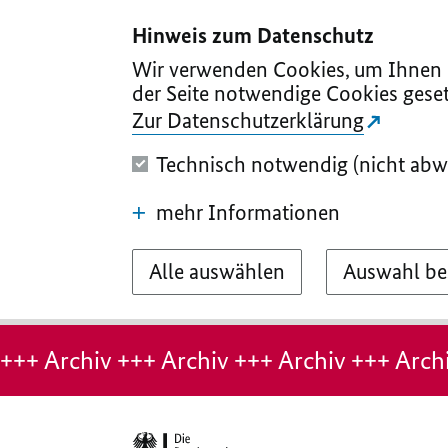
I
II
III
IV
V
Hinweis zum Datenschutz
Wir verwenden Cookies, um Ihnen d
der Seite notwendige Cookies geset
Zur Datenschutzerklärung
Technisch notwendig (nicht abw
mehr Informationen
Alle auswählen
Auswahl be
Hinweis:
Archiv-
+++ Archiv +++ Archiv +++ Archiv +++ Archi
Seite