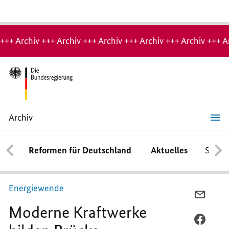
Hinweis:
Archiv-
+++ Archiv +++ Archiv +++ Archiv +++ Archiv +++ Archiv +++ A
Seite
Archiv
Moderne
Kraftwerke
bilden
Reformen für Deutschland
Aktuelles
Schwe
Brücke
Energiewende
PER
Moderne Kraftwerke
E-
MAIL
PER