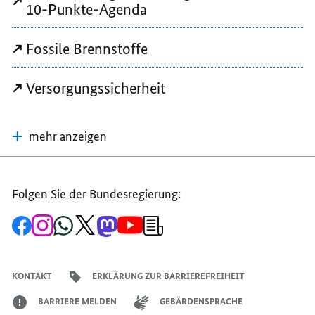
10-Punkte-Agenda
Fossile Brennstoffe
Versorgungssicherheit
mehr anzeigen
Folgen Sie der Bundesregierung:
Zur
Zum
Zum
Zum
Zum
Zum
Newsletter-
Facebook-
Instagram-
WhatsApp-
X-
Mastodon-
YouTube-
Anmeldung
Seite
Account
Kanal
Kanal
Kanal
Kanal
der
der
der
der
des
der
der
Bundesregierung
Bundesregierung
Bundesregierung
Bundesregierung
Regierungssprechers
Bundesregierung
Bundesregierung
KONTAKT
ERKLÄRUNG ZUR BARRIEREFREIHEIT
BARRIERE MELDEN
GEBÄRDENSPRACHE