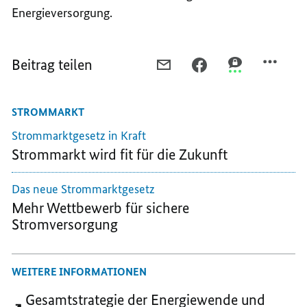
Energieversorgung.
Beitrag teilen
PER
PER
PER
E-
FACEBOOK
THREEMA
MAIL
TEILEN,
TEILEN,
STROMMARKT
TEILEN,
MODERNE
MODERNE
MODERNE
KRAFTWERKE
KRAFTWERKE
Strommarktgesetz in Kraft
KRAFTWERKE
BILDEN
BILDEN
Strommarkt wird fit für die Zukunft
BILDEN
BRÜCKE
BRÜCKE
BRÜCKE
Das neue Strommarktgesetz
Mehr Wettbewerb für sichere
Stromversorgung
WEITERE INFORMATIONEN
Gesamtstrategie der Energiewende und