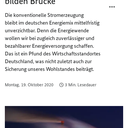
bilden Brücke
TEILEN
FACEB
MODE
TEILEN
Die konventionelle Stromerzeugung
KRAFT
MODE
bleibt im deutschen Energiemix mittelfristig
BILDE
KRAFT
BRÜCK
BILDE
unverzichtbar. Denn die Energiewende
BRÜCK
wollen wir bei zugleich zuverlässiger und
bezahlbarer Energieversorgung schaffen.
Das ist ein Pfund des Wirtschaftsstandortes
Deutschland, was nicht zuletzt auch zur
Sicherung unseres Wohlstandes beiträgt.
Montag, 19. Oktober 2020
3 Min. Lesedauer