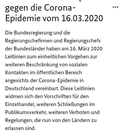
TEILEN
FACEB
gegen die Corona-
LEITLI
TEILEN
Epidemie vom 16.03.2020
ZUM
LEITLI
KAMPF
ZUM
GEGEN
KAMPF
Die Bundesregierung und die
DIE
GEGEN
Regierungschefinnen und Regierungschefs
CORON
DIE
der Bundesländer haben am 16. März 2020
EPIDE
CORON
Leitlinien zum einheitlichen Vorgehen zur
VOM
EPIDE
weiteren Beschränkung von sozialen
16.03.
VOM
Kontakten im öffentlichen Bereich
16.03.
angesichts der Corona-Epidemie in
Deutschland vereinbart. Diese Leitlinien
widmen sich den Vorschriften für den
Einzelhandel, weiteren Schließungen im
Publikumsverkehr, weiteren Verboten und
Regelungen, die nun von den Ländern zu
erlassen sind.