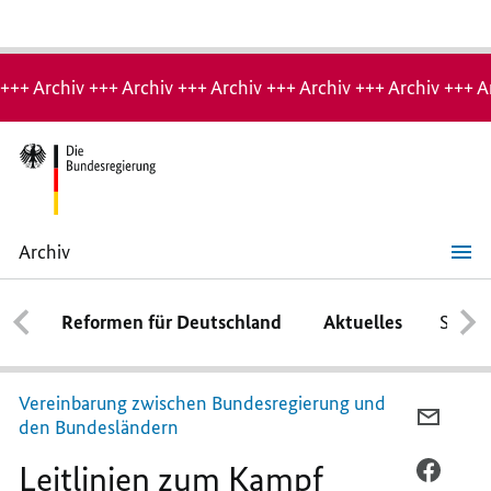
Hinweis:
Archiv-
+++ Archiv +++ Archiv +++ Archiv +++ Archiv +++ Archiv +++ A
Seite
Archiv
Leitlinien
zum
Kampf
Reformen für Deutschland
Aktuelles
Schwe
gegen
die
Corona-
Epidemie
vom
Vereinbarung zwischen Bundesregierung und
16.03.2020
PER
den Bundesländern
E-
Leitlinien zum Kampf
MAIL
PER