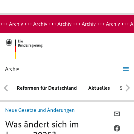
Hinweis:
Archiv-
+++ Archiv +++ Archiv +++ Archiv +++ Archiv +++ Archiv +++ A
Seite
Archiv
Was
ändert
sich
Reformen für Deutschland
Aktuelles
Schwe
im
Januar
2025?
Neue Gesetze und Änderungen
PER
Was ändert sich im
E-
MAIL
PER