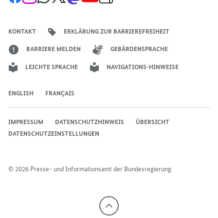
Facebook-
Instagram-
WhatsApp-
X-
Mastodon-
YouTube-
Anmeldung
Seite
Account
Kanal
Kanal
Kanal
Kanal
der
IM
JANUAR
JANUAR
der
der
der
des
der
der
Bundesregierung
JANUAR
2025?
2025?
Bundesregierung
Bundesregierung
Bundesregierung
Regierungssprechers
Bundesregierung
Bundesregierung
KONTAKT
ERKLÄRUNG ZUR BARRIEREFREIHEIT
2025?
BARRIERE MELDEN
GEBÄRDENSPRACHE
LEICHTE SPRACHE
NAVIGATIONS-HINWEISE
ENGLISH
FRANÇAIS
IMPRESSUM
DATENSCHUTZHINWEIS
ÜBERSICHT
DATENSCHUTZEINSTELLUNGEN
© 2026 Presse- und Informationsamt der Bundesregierung
Nach
oben