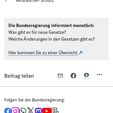
Verbraucher-Schutz
Die Bundesregierung informiert monatlich:
Was gibt es für neue Gesetze?
Welche Änderungen in den Gesetzen gibt es?
Hier kommen Sie zu einer Übersicht.
Beitrag teilen
PER
PER
PER
E-
FACEBOOK
THREEMA
MAIL
TEILEN,
TEILEN,
TEILEN,
WAS
WAS
Folgen Sie der Bundesregierung:
WAS
ÄNDERT
ÄNDERT
ÄNDERT
SICH
SICH
Zur
Zum
Zum
Zum
Zum
Zum
Newsletter-
SICH
IM
IM