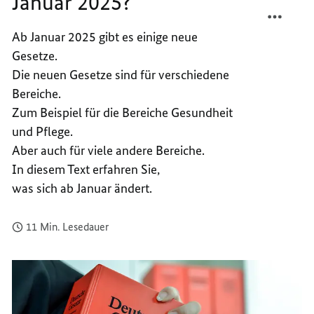
Januar 2025?
TEILEN
FACEB
WAS
TEILEN
Ab Januar 2025 gibt es einige neue
ÄNDER
WAS
Gesetze.
SICH
ÄNDER
IM
SICH
Die neuen Gesetze sind für verschiedene
JANUA
IM
Bereiche.
2025?
JANUA
Zum Beispiel für die Bereiche Gesundheit
2025?
und Pflege.
Aber auch für viele andere Bereiche.
In diesem Text erfahren Sie,
was sich ab Januar ändert.
11 Min. Lesedauer