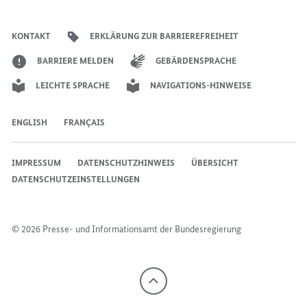
Seite
Account
Kanal
Kanal
Kanal
Kanal
der
der
der
der
des
der
der
Bundesregierung
Bundesregierung
Bundesregierung
Bundesregierung
Regierungssprechers
Bundesregierung
Bundesregierung
KONTAKT
ERKLÄRUNG ZUR BARRIEREFREIHEIT
BARRIERE MELDEN
GEBÄRDENSPRACHE
LEICHTE SPRACHE
NAVIGATIONS-HINWEISE
ENGLISH
FRANÇAIS
IMPRESSUM
DATENSCHUTZHINWEIS
ÜBERSICHT
DATENSCHUTZEINSTELLUNGEN
© 2026 Presse- und Informationsamt der Bundesregierung
Nach
oben