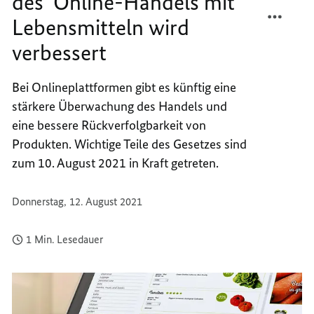
des
Online
-Handels mit
TEILEN
FACEB
Lebensmitteln wird
ÜBER
TEILEN
DES
ÜBER
verbessert
ONLIN
DES
HANDE
ONLIN
Bei Onlineplattformen gibt es künftig eine
MIT
HANDE
stärkere Überwachung des Handels und
LEBEN
MIT
WIRD
LEBEN
eine bessere Rückverfolgbarkeit von
VERBE
WIRD
Produkten. Wichtige Teile des Gesetzes sind
VERBE
zum 10. August 2021 in Kraft getreten.
Donnerstag, 12. August 2021
1 Min. Lesedauer