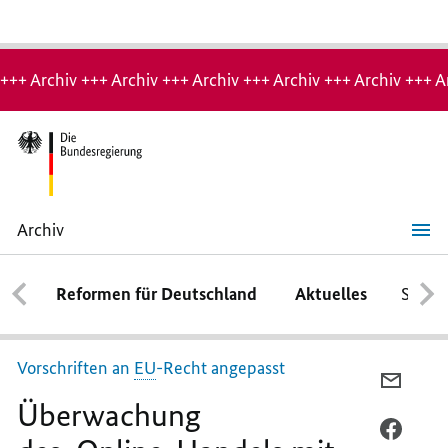
Hinweis:
Archiv-
+++ Archiv +++ Archiv +++ Archiv +++ Archiv +++ Archiv +++ A
Seite
Archiv
Überwachung
des
Online
-
Handels
Reformen für Deutschland
Aktuelles
Schwe
mit
Lebensmitteln
wird
verbessert
Vorschriften an
EU
-Recht angepasst
PER
Überwachung
E-
MAIL
PER