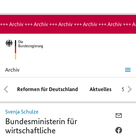
Hinweis:
Archiv-
+++ Archiv +++ Archiv +++ Archiv +++ Archiv +++ Archiv +++ A
Seite
Archiv
Svenja
Schulze
Reformen für Deutschland
Aktuelles
Schwe
Svenja Schulze
PER
Bundesministerin für
E-
wirtschaftliche
MAIL
PER