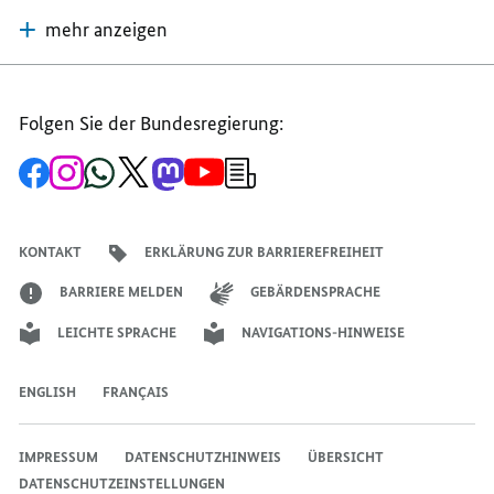
mehr anzeigen
Folgen Sie der Bundesregierung:
Zur
Zum
Zum
Zum
Zum
Zum
Newsletter-
Facebook-
Instagram-
WhatsApp-
X-
Mastodon-
YouTube-
Anmeldung
Seite
Account
Kanal
Kanal
Kanal
Kanal
der
der
der
der
des
der
der
Bundesregierung
Bundesregierung
Bundesregierung
Bundesregierung
Regierungssprechers
Bundesregierung
Bundesregierung
KONTAKT
ERKLÄRUNG ZUR BARRIEREFREIHEIT
BARRIERE MELDEN
GEBÄRDENSPRACHE
LEICHTE SPRACHE
NAVIGATIONS-HINWEISE
ENGLISH
FRANÇAIS
IMPRESSUM
DATENSCHUTZHINWEIS
ÜBERSICHT
DATENSCHUTZEINSTELLUNGEN