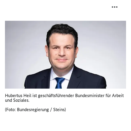
TEILEN
FACEB
LEBEN
TEILEN
LEBEN
Hubertus Heil ist geschäftsführender Bundesminister für Arbeit
und Soziales.
(Foto: Bundesregierung / Steins)