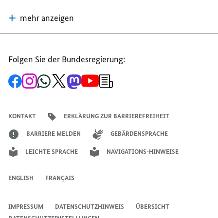
mehr anzeigen
Folgen Sie der Bundesregierung:
Zur
Zum
Zum
Zum
Zum
Zum
Newsletter-
Facebook-
Instagram-
WhatsApp-
X-
Mastodon-
YouTube-
Anmeldung
Seite
Account
Kanal
Kanal
Kanal
Kanal
der
der
der
der
des
der
der
Bundesregierung
Bundesregierung
Bundesregierung
Bundesregierung
Regierungssprechers
Bundesregierung
Bundesregierung
KONTAKT
ERKLÄRUNG ZUR BARRIEREFREIHEIT
BARRIERE MELDEN
GEBÄRDENSPRACHE
LEICHTE SPRACHE
NAVIGATIONS-HINWEISE
ENGLISH
FRANÇAIS
IMPRESSUM
DATENSCHUTZHINWEIS
ÜBERSICHT