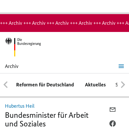
Hinweis:
Archiv-
+++ Archiv +++ Archiv +++ Archiv +++ Archiv +++ Archiv +++ A
Seite
Archiv
Hubertus
Heil
Reformen für Deutschland
Aktuelles
Schwe
Hubertus Heil
PER
Bundesminister für Arbeit
E-
und Soziales
MAIL
PER