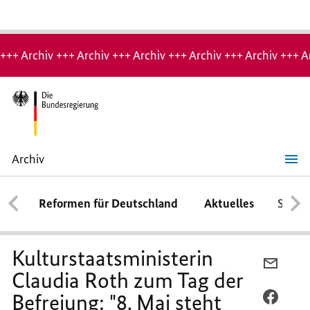
Hinweis:
Archiv-
+++ Archiv +++ Archiv +++ Archiv +++ Archiv +++ Archiv +++ A
Seite
Archiv
Kulturstaatsministerin
Claudia
Roth
Reformen für Deutschland
Aktuelles
Schwe
zum
Tag
der
Befreiung:
"8.
Kulturstaatsministerin
Mai
PER
steht
Claudia Roth zum Tag der
E-
für
das
Befreiung: "8. Mai steht
MAIL
PER