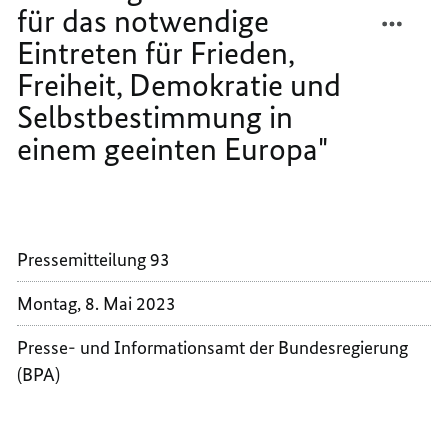
notwendige
TEILEN
FACEB
Eintreten
für das notwendige
für
KULTU
TEILEN
Frieden,
Eintreten für Frieden,
CLAUD
KULTU
Freiheit,
Demokratie
Freiheit, Demokratie und
ROTH
CLAUD
und
ZUM
ROTH
Selbstbestimmung
Selbstbestimmung in
in
TAG
ZUM
einem
einem geeinten Europa"
DER
TAG
geeinten
Europa"
BEFRE
DER
"8.
BEFRE
MAI
"8.
STEHT
MAI
Pressemitteilung 93
FÜR
STEHT
DAS
FÜR
Montag, 8. Mai 2023
NOTWE
DAS
EINTR
NOTWE
Presse- und Informationsamt der Bundesregierung
FÜR
EINTR
(BPA)
FRIEDE
FÜR
FREIHE
FRIEDE
DEMOK
FREIHE