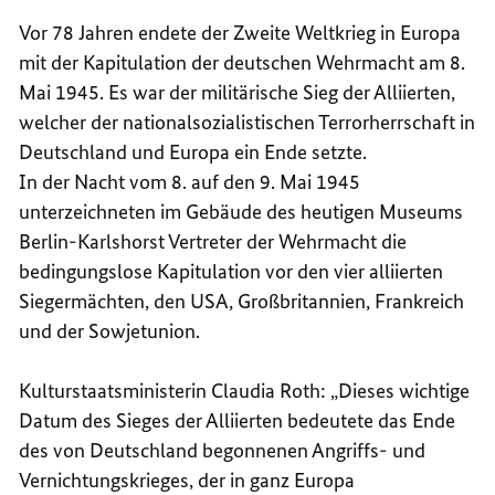
UND
DEMOK
Vor 78 Jahren endete der Zweite Weltkrieg in Europa
SELBS
UND
mit der Kapitulation der deutschen Wehrmacht am 8.
IN
SELBS
Mai 1945. Es war der militärische Sieg der Alliierten,
EINEM
IN
welcher der nationalsozialistischen Terrorherrschaft in
GEEIN
EINEM
EUROP
GEEIN
Deutschland und Europa ein Ende setzte.
EUROP
In der Nacht vom 8. auf den 9. Mai 1945
unterzeichneten im Gebäude des heutigen Museums
Berlin-Karlshorst Vertreter der Wehrmacht die
bedingungslose Kapitulation vor den vier alliierten
Siegermächten, den USA, Großbritannien, Frankreich
und der Sowjetunion.
Kulturstaatsministerin Claudia Roth: „Dieses wichtige
Datum des Sieges der Alliierten bedeutete das Ende
des von Deutschland begonnenen Angriffs- und
Vernichtungskrieges, der in ganz Europa