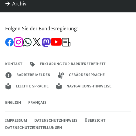
Archiv
Folgen Sie der Bundesregierung:
Zur
Zum
Zum
Zum
Zum
Zum
Newsletter-
Facebook-
Instagram-
WhatsApp-
X-
Mastodon-
YouTube-
Anmeldung
Seite
Account
Kanal
Kanal
Kanal
Kanal
der
der
der
der
des
der
der
Bundesregierung
Bundesregierung
Bundesregierung
Bundesregierung
Regierungssprechers
Bundesregierung
Bundesregierung
KONTAKT
ERKLÄRUNG ZUR BARRIEREFREIHEIT
BARRIERE MELDEN
GEBÄRDENSPRACHE
LEICHTE SPRACHE
NAVIGATIONS-HINWEISE
ENGLISH
FRANÇAIS
IMPRESSUM
DATENSCHUTZHINWEIS
ÜBERSICHT
DATENSCHUTZEINSTELLUNGEN