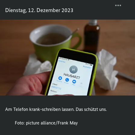
KRANK
TEILEN
Dienstag, 12. Dezember 2023
PER
KRANK
TELEF
PER
TELEF
Am Telefon krank-schreiben lassen. Das schützt uns.
Foto: picture alliance/Frank May