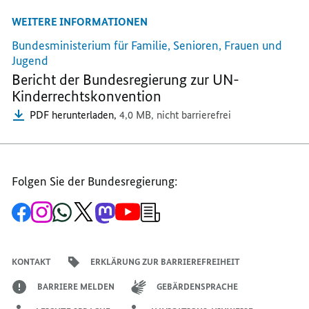
MAIL
TEILEN,
TEILEN,
WEITERE INFORMATIONEN
TEILEN,
KINDERRECHTE
KINDERRECHT
KINDERRECHTE
IN
IN
Bundesministerium für Familie, Senioren, Frauen und
IN
DEUTSCHLAND
DEUTSCHLAND
Jugend
DEUTSCHLAND
Bericht der Bundesregierung zur UN-
Kinderrechtskonvention
PDF herunterladen,
4,0 MB,
nicht barrierefrei
Folgen Sie der Bundesregierung:
Zur
Zum
Zum
Zum
Zum
Zum
Newsletter-
Facebook-
Instagram-
WhatsApp-
X-
Mastodon-
YouTube-
Anmeldung
Seite
Account
Kanal
Kanal
Kanal
Kanal
der
der
der
der
des
der
der
Bundesregierung
Bundesregierung
Bundesregierung
Bundesregierung
Regierungssprechers
Bundesregierung
Bundesregierung
KONTAKT
ERKLÄRUNG ZUR BARRIEREFREIHEIT
BARRIERE MELDEN
GEBÄRDENSPRACHE