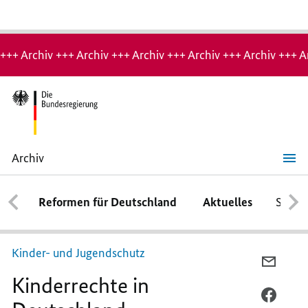
Hinweis:
Archiv-
+++ Archiv +++ Archiv +++ Archiv +++ Archiv +++ Archiv +++ A
Seite
Archiv
Kinderrechte
in
Deutschland
Reformen für Deutschland
Aktuelles
Schwe
Kinder- und Jugendschutz
PER
Kinderrechte in
E-
MAIL
PER