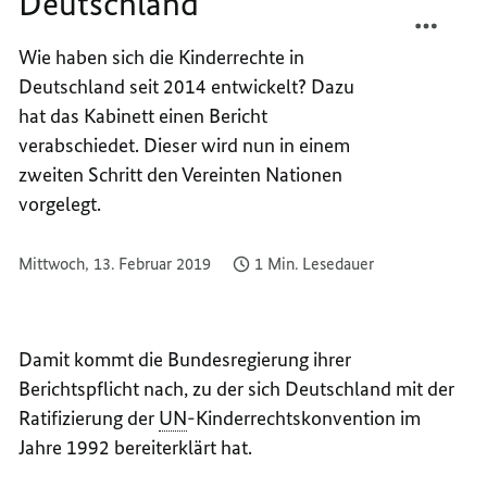
Deutschland
TEILEN
FACEB
KINDE
TEILEN
Wie haben sich die Kinderrechte in
IN
KINDE
Deutschland seit 2014 entwickelt? Dazu
DEUTS
IN
DEUTS
hat das Kabinett einen Bericht
verabschiedet. Dieser wird nun in einem
zweiten Schritt den Vereinten Nationen
vorgelegt.
Mittwoch, 13. Februar 2019
1 Min. Lesedauer
Damit kommt die Bundesregierung ihrer
Berichtspflicht nach, zu der sich Deutschland mit der
Ratifizierung der
UN
-Kinderrechtskonvention im
Jahre 1992 bereiterklärt hat.