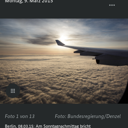
Montag, 9. März 2015
KANZL
TEILEN
MERKE
KANZL
IN
MERKE
JAPAN
IN
JAPAN
Foto 1 von 13
Foto: Bundesregierung/Denzel
Berlin, 08.03.15: Am Sonntagnachmittag bricht