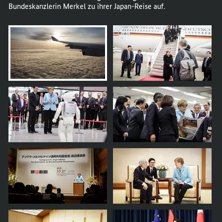
Bundeskanzlerin Merkel zu ihrer Japan-Reise auf.
öffnet
Bild
im
Karussell