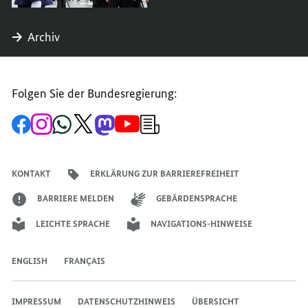
Archiv
Folgen Sie der Bundesregierung:
Zur
Zum
Zum
Zum
Zum
Zum
Newsletter-
Facebook-
Instagram-
WhatsApp-
X-
Mastodon-
YouTube-
Anmeldung
Seite
Account
Kanal
Kanal
Kanal
Kanal
der
der
der
der
des
der
der
Bundesregierung
Bundesregierung
Bundesregierung
Bundesregierung
Regierungssprechers
Bundesregierung
Bundesregierung
KONTAKT
ERKLÄRUNG ZUR BARRIEREFREIHEIT
BARRIERE MELDEN
GEBÄRDENSPRACHE
LEICHTE SPRACHE
NAVIGATIONS-HINWEISE
ENGLISH
FRANÇAIS
IMPRESSUM
DATENSCHUTZHINWEIS
ÜBERSICHT