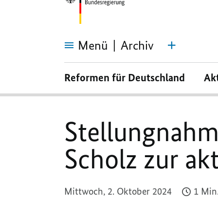
Menü
Archiv
Stellungnahme
von
Reformen für Deutschland
Ak
Bundeskanzler
Olaf
Scholz
zur
aktuellen
Lage
Stellungnahm
im
Nahen
Osten
Scholz zur ak
Mittwoch, 2. Oktober 2024
1 Min