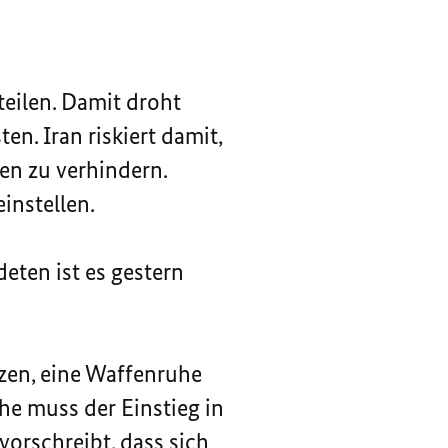
SCHOLZ
OLAF
ZUR
SCHOLZ
AKTUELLEN
ZUR
LAGE
AKTUELLEN
teilen. Damit droht
IM
LAGE
n. Iran riskiert damit,
NAHEN
IM
OSTEN
NAHEN
den zu verhindern.
OSTEN
instellen.
eten ist es gestern
zen, eine Waffenruhe
he muss der Einstieg in
 vorschreibt, dass sich