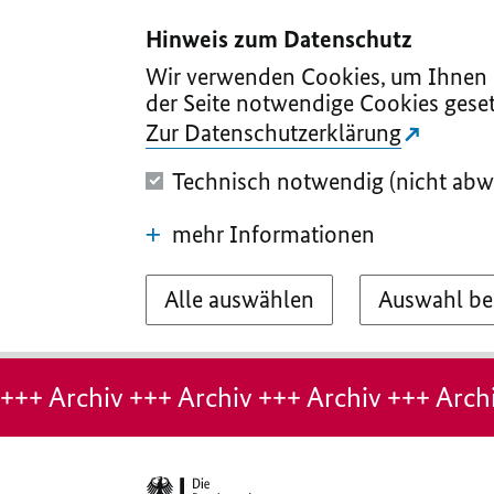
I
II
III
IV
V
Hinweis zum Datenschutz
Wir verwenden Cookies, um Ihnen d
der Seite notwendige Cookies geset
Zur Datenschutzerklärung
Technisch notwendig (nicht abw
mehr Informationen
Alle auswählen
Auswahl be
Hinweis:
Archiv-
+++ Archiv +++ Archiv +++ Archiv +++ Archi
Seite