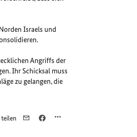
Norden Israels und
konsolidieren.
ecklichen Angriffs der
gen. Ihr Schicksal muss
läge zu gelangen, die
 teilen
PER
PER
E-
FACEBOOK
MAIL
TEILEN,