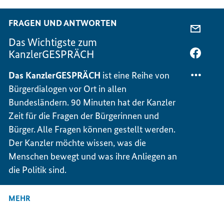
BEZAH
GUTE
BEZAH
FRAGEN UND ANTWORTEN
PER
Das Wichtigste zum
E-
KanzlerGESPRÄCH
MAIL
PER
TEILEN
FACEB
Das KanzlerGESPRÄCH
ist eine Reihe von
DAS
TEILEN
Bürgerdialogen vor Ort in allen
WICHT
DAS
Bundesländern. 90 Minuten hat der Kanzler
ZUM
WICHT
KANZL
ZUM
Zeit für die Fragen der Bürgerinnen und
KANZL
Bürger. Alle Fragen können gestellt werden.
Der Kanzler möchte wissen, was die
Menschen bewegt und was ihre Anliegen an
die Politik sind.
MEHR