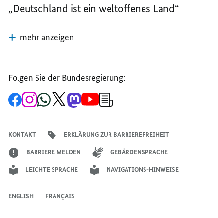
„Deutschland ist ein weltoffenes Land“
mehr anzeigen
Folgen Sie der Bundesregierung:
Zur
Zum
Zum
Zum
Zum
Zum
Newsletter-
Facebook-
Instagram-
WhatsApp-
X-
Mastodon-
YouTube-
Anmeldung
Seite
Account
Kanal
Kanal
Kanal
Kanal
der
der
der
der
des
der
der
Bundesregierung
Bundesregierung
Bundesregierung
Bundesregierung
Regierungssprechers
Bundesregierung
Bundesregierung
KONTAKT
ERKLÄRUNG ZUR BARRIEREFREIHEIT
BARRIERE MELDEN
GEBÄRDENSPRACHE
LEICHTE SPRACHE
NAVIGATIONS-HINWEISE
ENGLISH
FRANÇAIS