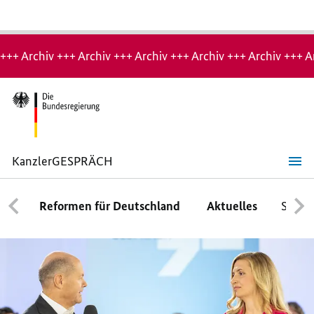
Hinweis:
Archiv-
+++ Archiv +++ Archiv +++ Archiv +++ Archiv +++ Archiv +++ A
Seite
KanzlerGESPRÄCH
KanzlerGESPRÄCH
Reformen für Deutschland
Aktuelles
Schwe