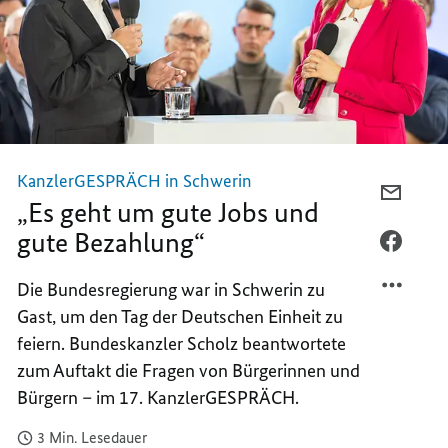
KanzlerGESPRÄCH in Schwerin
PER
„Es geht um gute Jobs und
E-
gute Bezahlung“
MAIL
PER
TEILEN
FACEB
Die Bundesregierung war in Schwerin zu
„ES
TEILEN
Gast, um den Tag der Deutschen Einheit zu
GEHT
„ES
UM
GEHT
feiern. Bundeskanzler Scholz beantwortete
GUTE
UM
zum Auftakt die Fragen von Bürgerinnen und
JOBS
GUTE
Bürgern – im 17. KanzlerGESPRÄCH.
UND
JOBS
GUTE
UND
3 Min. Lesedauer