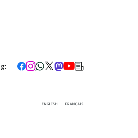
Zur
Zum
Zum
Zum
Zum
Zum
Newsletter-
ng:
Facebook-
Instagram-
WhatsApp-
X-
Mastodon-
YouTube-
Anmeldung
Seite
Account
Kanal
Kanal
Kanal
Kanal
der
der
der
der
des
der
der
Bundesregierung
Bundesregierung
Bundesregierung
Bundesregierung
Regierungssprechers
Bundesregierung
Bundesregierung
ENGLISH
FRANÇAIS