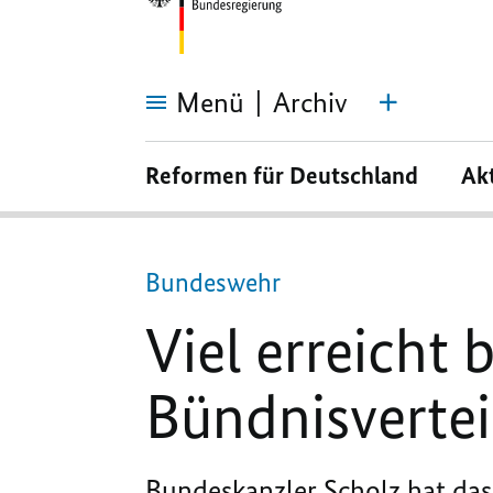
Menü
Archiv
Viel
erreicht
Reformen für Deutschland
Ak
beim
Aufbau
der
Landes-
und
Bündnisverteidigung
Bundeswehr
Viel erreicht
Bündnisverte
Bundeskanzler Scholz hat da