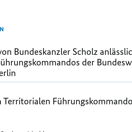
EN
von Bundeskanzler Scholz anlässli
n Führungskommandos der Bundesw
erlin
m Territorialen Führungskommand