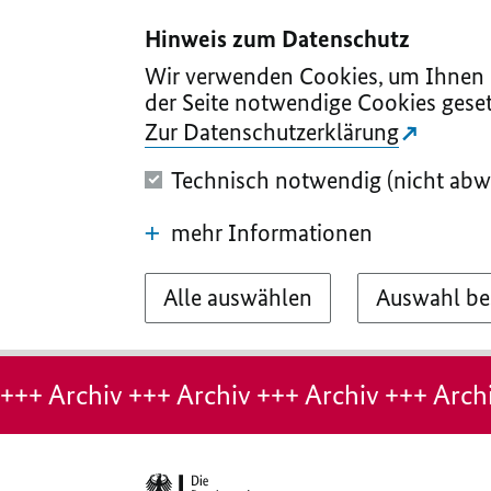
I
II
III
IV
V
Hinweis zum Datenschutz
Wir verwenden Cookies, um Ihnen d
der Seite notwendige Cookies geset
Zur Datenschutzerklärung
Technisch notwendig (nicht abw
mehr Informationen
Alle auswählen
Auswahl be
Hinweis:
Archiv-
+++ Archiv +++ Archiv +++ Archiv +++ Archi
Seite