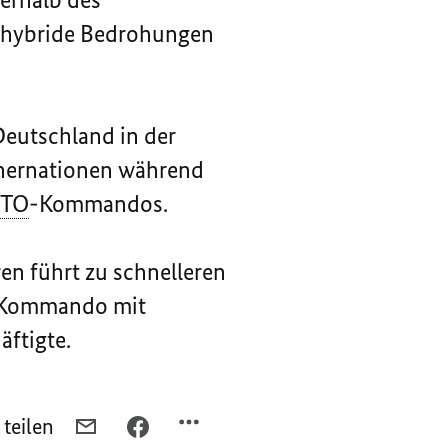
, hybride Bedrohungen
Deutschland in der
tnernationen während
TO
-Kommandos.
n führt zu schnelleren
s Kommando mit
äftigte.
 teilen
PER
PER