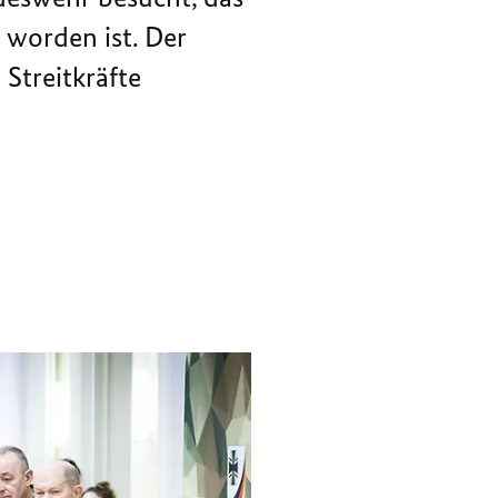
DER
AUFBAU
 worden ist. Der
LANDES-
DER
UND
LANDES-
Streitkräfte
BÜNDNISVERTEIDIGUNG
UND
BÜNDNISVERTEIDIGUNG