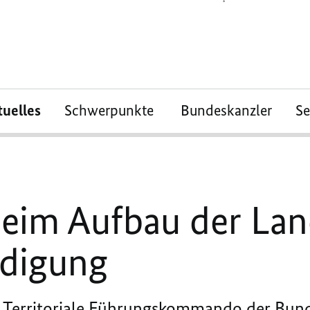
tuelles
Schwerpunkte
Bundeskanzler
S
 beim Aufbau der La
idigung
s Territoriale Führungskommando der Bun