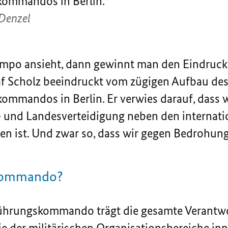
skommandos in Berlin.
Denzel
po ansieht, dann gewinnt man den Eindruck, 
af Scholz beeindruckt vom zügigen Aufbau de
kommandos in Berlin. Er verwies darauf, dass 
- und Landesverteidigung neben den internat
ren ist. Und zwar so, dass wir gegen Bedrohun
Kommando?
 Führungskommando trägt die gesamte Verantw
wie der militärischen Organisationsbereiche in