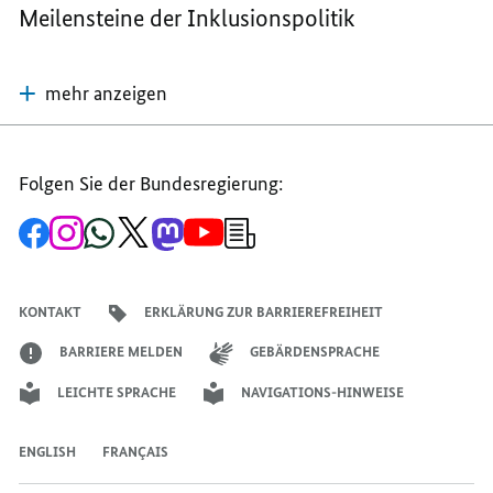
Meilensteine der Inklusionspolitik
mehr anzeigen
Folgen Sie der Bundesregierung:
Zur
Zum
Zum
Zum
Zum
Zum
Newsletter-
Facebook-
Instagram-
WhatsApp-
X-
Mastodon-
YouTube-
Anmeldung
Seite
Account
Kanal
Kanal
Kanal
Kanal
der
der
der
der
des
der
der
Bundesregierung
Bundesregierung
Bundesregierung
Bundesregierung
Regierungssprechers
Bundesregierung
Bundesregierung
KONTAKT
ERKLÄRUNG ZUR BARRIEREFREIHEIT
BARRIERE MELDEN
GEBÄRDENSPRACHE
LEICHTE SPRACHE
NAVIGATIONS-HINWEISE
ENGLISH
FRANÇAIS