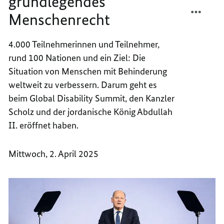
grundlegendes
TEILEN
FACEB
Menschenrecht
INKLU
TEILEN
ALS
INKLU
GRUND
ALS
4.000 Teilnehmerinnen und Teilnehmer,
MENSC
GRUND
rund 100 Nationen und ein Ziel: Die
MENSC
Situation von Menschen mit Behinderung
weltweit zu verbessern. Darum geht es
beim
Global Disability Summit
, den Kanzler
Scholz und der jordanische König Abdullah
II. eröffnet haben.
Mittwoch, 2. April 2025