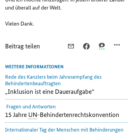
und überall auf der Welt.
Vielen Dank.
Beitrag teilen
PER
PER
PER
E-
FACEBOOK
THREEMA
MAIL
TEILEN,
TEILEN,
WEITERE INFORMATIONEN
TEILEN,
INKLUSION
INKLUSION
INKLUSION
ALS
ALS
Rede des Kanzlers beim Jahresempfang des
ALS
GRUNDLEGENDES
GRUNDLEGEND
Behindertenbeauftragten
GRUNDLEGENDES
MENSCHENRECHT
MENSCHENRE
„Inklusion ist eine Daueraufgabe“
MENSCHENRECHT
Fragen und Antworten
15 Jahre
UN
-Behindertenrechtskonvention
Internationaler Tag der Menschen mit Behinderungen