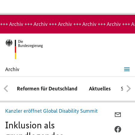
Hinweis:
Archiv-
+++ Archiv +++ Archiv +++ Archiv +++ Archiv +++ Archiv +++ A
Seite
Archiv
Inklusion
als
grundlegendes
Reformen für Deutschland
Aktuelles
Schwe
Menschenrecht
Kanzler eröffnet
Global Disability Summit
PER
Inklusion als
E-
MAIL
PER