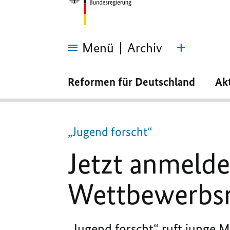
Menü
Archiv
Jetzt anmelden
für
Reformen für Deutschland
Ak
die
aktuelle
Wettbewerbsrunde
„Jugend forscht“
Jetzt anmelde
Wettbewerbs
„Jugend forscht“ ruft junge M