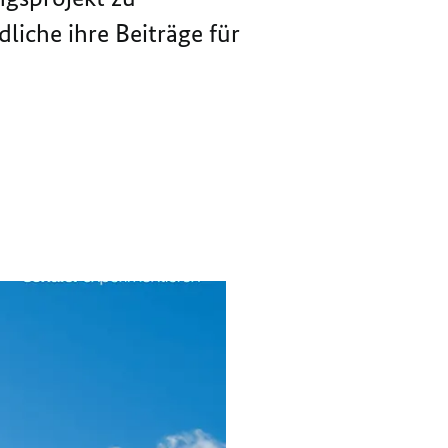
AKTUELLE
DIE
iche ihre Beiträge für
WETTBEWERBSRUNDE
AKTUELLE
WETTBEWERBSRUNDE