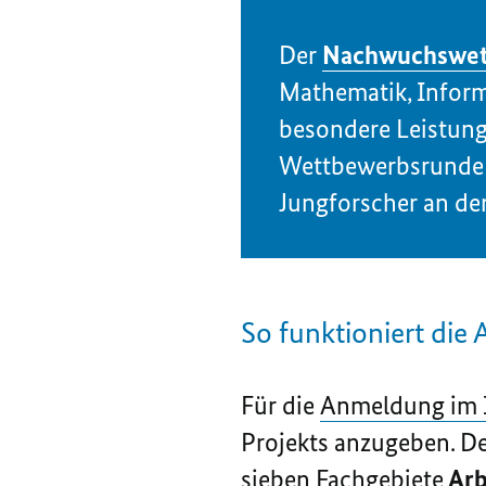
Der
Nachwuchswett
Mathematik, Inform
besondere Leistung
Wettbewerbsrunde 1
Jungforscher an de
So funktioniert di
Für die
Anmeldung im 
Projekts anzugeben. De
sieben Fachgebiete
Arb