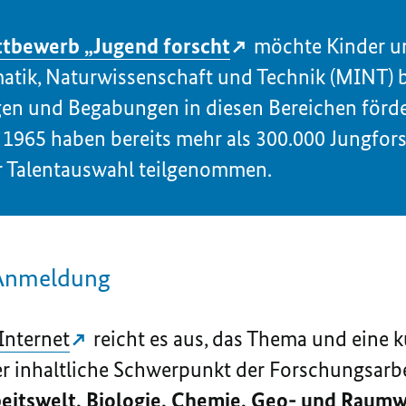
bewerb „Jugend forscht
möchte Kinder un
atik, Naturwissenschaft und Technik (MINT) 
en und Begabungen in diesen Bereichen förder
965 haben bereits mehr als 300.000 Jungfor
r Talentauswahl teilgenommen.
e Anmeldung
Internet
reicht es aus, das Thema und eine 
r inhaltliche Schwerpunkt der Forschungsarbei
eitswelt, Biologie, Chemie, Geo- und Raumw