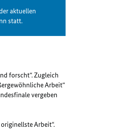
der aktuellen
n statt.
nd forscht“. Zugleich
ußergewöhnliche Arbeit“
undesfinale vergeben
riginellste Arbeit“.