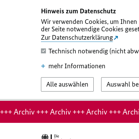
I
II
III
IV
V
Hinweis zum Datenschutz
Wir verwenden Cookies, um Ihnen d
der Seite notwendige Cookies geset
Zur Datenschutzerklärung
Technisch notwendig (nicht abw
mehr Informationen
Alle auswählen
Auswahl be
Hinweis:
Archiv-
+++ Archiv +++ Archiv +++ Archiv +++ Archi
Seite