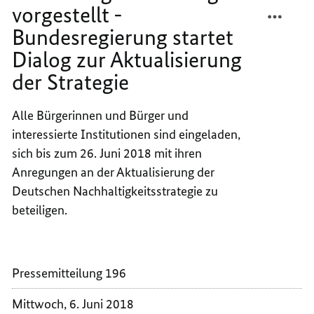
der
TEILEN
FACEB
Strategie
vorgestellt -
INTER
TEILEN
Bundesregierung startet
GUTAC
INTER
Dialog zur Aktualisierung
ZUR
GUTAC
DEUTS
ZUR
der Strategie
NACHH
DEUTS
VORGE
NACHH
Alle Bürgerinnen und Bürger und
-
VORGE
interessierte Institutionen sind eingeladen,
BUNDE
-
sich bis zum 26. Juni 2018 mit ihren
START
BUNDE
Anregungen an der Aktualisierung der
DIALO
START
ZUR
DIALO
Deutschen Nachhaltigkeitsstrategie zu
AKTUA
ZUR
beteiligen.
DER
AKTUA
STRAT
DER
STRAT
Pressemitteilung 196
Mittwoch, 6. Juni 2018