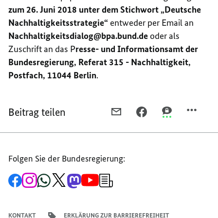
zum 26. Juni 2018 unter dem Stichwort „Deutsche
Nachhaltigkeitsstrategie“
entweder per Email an
Nachhaltigkeitsdialog@bpa.bund.de
oder als
Zuschrift an das P
resse- und Informationsamt der
Bundesregierung, Referat 315 - Nachhaltigkeit,
Postfach, 11044 Berlin
.
Beitrag teilen
PER
PER
PER
E-
FACEBOOK
THREEMA
MAIL
TEILEN,
TEILEN,
TEILEN,
INTERNATIONALES
INTERNATION
Folgen Sie der Bundesregierung:
INTERNATIONALES
GUTACHTEN
GUTACHTEN
GUTACHTEN
ZUR
ZUR
Zur
Zum
Zum
Zum
Zum
Zum
Newsletter-
ZUR
DEUTSCHEN
DEUTSCHEN
Facebook-
Instagram-
WhatsApp-
X-
Mastodon-
YouTube-
Anmeldung
Seite
Account
Kanal
Kanal
Kanal
Kanal
der
DEUTSCHEN
NACHHALTIGKEITSSTRA
NACHHALTIGKE
der
der
der
des
der
der
Bundesregierung
NACHHALTIGKEITSSTRATEGIE
VORGESTELLT
VORGESTELLT
Bundesregierung
Bundesregierung
Bundesregierung
Regierungssprechers
Bundesregierung
Bundesregierung
KONTAKT
ERKLÄRUNG ZUR BARRIEREFREIHEIT
VORGESTELLT
-
-