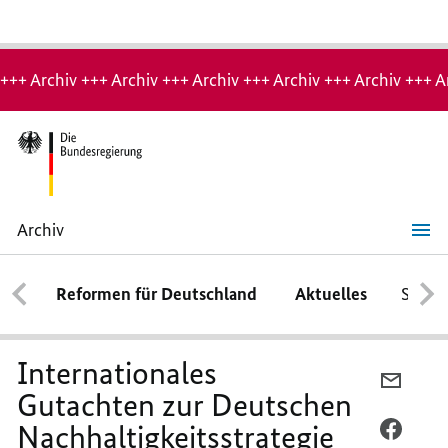
Hinweis:
Archiv-
+++ Archiv +++ Archiv +++ Archiv +++ Archiv +++ Archiv +++ A
Seite
Archiv
Internationales
Gutachten
zur
Reformen für Deutschland
Aktuelles
Schwe
Deutschen
Nachhaltigkeitsstrategie
vorgestellt
-
Bundesregierung
Internationales
startet
PER
Dialog
Gutachten zur Deutschen
E-
zur
Aktualisierung
Nachhaltigkeitsstrategie
MAIL
PER