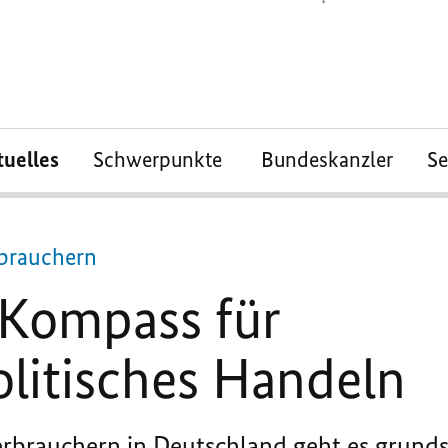
tuelles
Schwerpunkte
Bundeskanzler
S
rbrauchern
 Kompass für
litisches Handeln
brauchern in Deutschland geht es grundsä