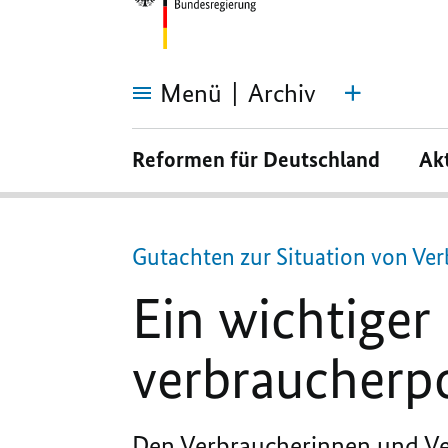
Menü
Archiv
Ein
wichtiger
Reformen für Deutschland
Ak
Kompass
für
verbraucherpolitisches
Handeln
Gutachten zur Situation von Ve
Ein wichtiger
verbraucherpo
Den Verbraucherinnen und Ver