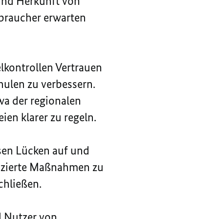
 und Herkunft von
rbraucher erwarten
lkontrollen Vertrauen
hulen zu verbessern.
a der regionalen
ien klarer zu regeln.
sen Lücken auf und
erenzierte Maßnahmen zu
chließen.
d Nutzer von