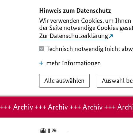
I
II
III
IV
V
Hinweis zum Datenschutz
Wir verwenden Cookies, um Ihnen d
der Seite notwendige Cookies geset
Zur Datenschutzerklärung
Technisch notwendig (nicht abw
mehr Informationen
Alle auswählen
Auswahl be
Hinweis:
Archiv-
+++ Archiv +++ Archiv +++ Archiv +++ Archi
Seite