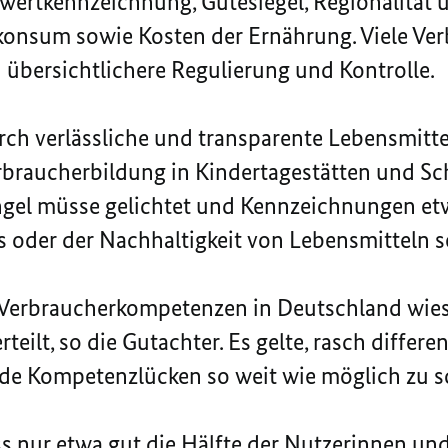
wertkennzeichnung, Gütesiegel, Regionalität
konsum sowie Kosten der Ernährung. Viele Ve
d übersichtlichere Regulierung und Kontrolle.
ch verlässliche und transparente Lebensmitte
rbraucherbildung in Kindertagestätten und Sc
gel müsse gelichtet und Kennzeichnungen etw
 oder der Nachhaltigkeit von Lebensmitteln se
e Verbraucherkompetenzen in Deutschland wie
erteilt, so die Gutachter. Es gelte, rasch diff
de Kompetenzlücken so weit wie möglich zu s
ass nur etwa gut die Hälfte der Nutzerinnen un