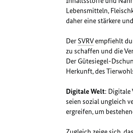
Inhaltsstoffe und Nähr
Lebensmitteln, Fleisch
daher eine stärkere un
Der
SVRV
empfiehlt dur
zu schaffen und die Ve
Der Gütesiegel-Dschun
Herkunft, des Tierwohls
Digitale Welt
: Digital
seien sozial ungleich v
ergreifen, um bestehen
Zugleich zeige sich, d