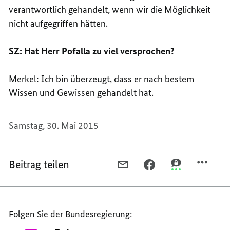
verantwortlich gehandelt, wenn wir die Möglichkeit
nicht aufgegriffen hätten.
SZ: Hat Herr Pofalla zu viel versprochen?
Merkel: Ich bin überzeugt, dass er nach bestem
Wissen und Gewissen gehandelt hat.
Samstag, 30. Mai 2015
Beitrag teilen
PER
PER
PER
E-
FACEBOOK
THREEMA
MAIL
TEILEN,
TEILEN,
TEILEN,
GLOBALISIERUNG
GLOBALISIERU
Folgen Sie der Bundesregierung:
GLOBALISIERUNG
GERECHT
GERECHT
GERECHT
GESTALTEN
GESTALTEN