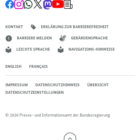
Zur
Zum
Zum
Zum
Zum
Zum
Newsletter-
GESTALTEN
Facebook-
Instagram-
WhatsApp-
X-
Mastodon-
YouTube-
Anmeldung
Seite
Account
Kanal
Kanal
Kanal
Kanal
der
der
der
der
des
der
der
Bundesregierung
Bundesregierung
Bundesregierung
Bundesregierung
Regierungssprechers
Bundesregierung
Bundesregierung
KONTAKT
ERKLÄRUNG ZUR BARRIEREFREIHEIT
BARRIERE MELDEN
GEBÄRDENSPRACHE
LEICHTE SPRACHE
NAVIGATIONS-HINWEISE
ENGLISH
FRANÇAIS
IMPRESSUM
DATENSCHUTZHINWEIS
ÜBERSICHT
DATENSCHUTZEINSTELLUNGEN
© 2026 Presse- und Informationsamt der Bundesregierung
Nach
oben