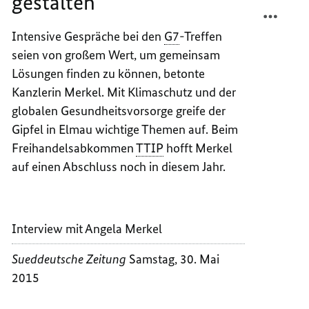
gestalten
TEILEN
FACEB
GLOBA
TEILEN
Intensive Gespräche bei den
G7
-Treffen
GEREC
GLOBA
seien von großem Wert, um gemeinsam
GESTA
GEREC
GESTA
Lösungen finden zu können, betonte
Kanzlerin Merkel. Mit Klimaschutz und der
globalen Gesundheitsvorsorge greife der
Gipfel in Elmau wichtige Themen auf. Beim
Freihandelsabkommen
TTIP
hofft Merkel
auf einen Abschluss noch in diesem Jahr.
Interview mit Angela Merkel
Sueddeutsche Zeitung
Samstag, 30. Mai
2015