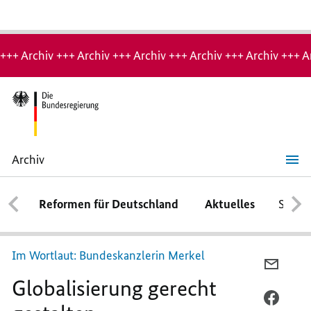
Hinweis:
Archiv-
+++ Archiv +++ Archiv +++ Archiv +++ Archiv +++ Archiv +++ A
Seite
Archiv
Globalisierung
gerecht
gestalten
Reformen für Deutschland
Aktuelles
Schwe
Im Wortlaut: Bundeskanzlerin Merkel
PER
Globalisierung gerecht
E-
MAIL
PER