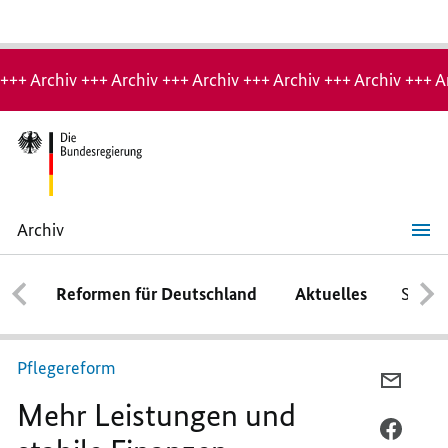
Hinweis:
Archiv-
+++ Archiv +++ Archiv +++ Archiv +++ Archiv +++ Archiv +++ A
Seite
Archiv
Mehr
Leistungen
und
Reformen für Deutschland
Aktuelles
Schwe
stabile
Finanzen
Pflegereform
PER
Mehr Leistungen und
E-
MAIL
PER