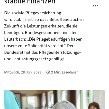
stabile Finanzen
TEILEN
FACEB
MEHR
TEILEN
Die soziale Pflegeversicherung
LEIST
MEHR
wird stabilisiert, so dass Betroffene auch in
UND
LEIST
STABIL
UND
Zukunft die Leistungen erhalten, die sie
FINAN
STABIL
benötigen. Bundesgesundheitsminister
FINAN
Lauterbach: „Die Pflegebedürftigen haben
unsere volle Solidarität verdient.“ Der
Bundesrat hat das Pflegeunterstützungs-
und -entlastungsgesetz gebilligt.
Mittwoch, 28. Juni 2023
2 Min. Lesedauer