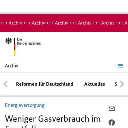
Hinweis:
Archiv-
+++ Archiv +++ Archiv +++ Archiv +++ Archiv +++ Archiv +++ A
Seite
Archiv
Weniger
Gasverbrauch
im
Reformen für Deutschland
Aktuelles
Schwe
Ernstfall
Energieversorgung
PER
Weniger Gasverbrauch im
E-
MAIL
PER