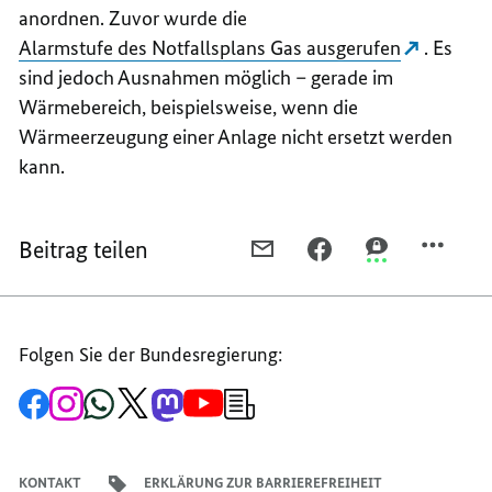
anordnen. Zuvor wurde die
Alarmstufe des Notfallsplans Gas ausgerufen
. Es
sind jedoch Ausnahmen möglich – gerade im
Wärmebereich, beispielsweise, wenn die
Wärmeerzeugung einer Anlage nicht ersetzt werden
kann.
Beitrag teilen
PER
PER
PER
E-
FACEBOOK
THREEMA
MAIL
TEILEN,
TEILEN,
TEILEN,
WENIGER
WENIGER
Folgen Sie der Bundesregierung:
WENIGER
GASVERBRAUCH
GASVERBRAUC
GASVERBRAUCH
IM
IM
Zur
Zum
Zum
Zum
Zum
Zum
Newsletter-
IM
ERNSTFALL
ERNSTFALL
Facebook-
Instagram-
WhatsApp-
X-
Mastodon-
YouTube-
Anmeldung
Seite
Account
Kanal
Kanal
Kanal
Kanal
der
ERNSTFALL
der
der
der
des
der
der
Bundesregierung
Bundesregierung
Bundesregierung
Bundesregierung
Regierungssprechers
Bundesregierung
Bundesregierung
KONTAKT
ERKLÄRUNG ZUR BARRIEREFREIHEIT