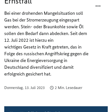
Ernstfall
TEILEN
FACEB
WENIG
TEILEN
Bei einer drohenden Mangelsituation soll
GASVE
WENIG
Gas bei der Stromerzeugung eingespart
IM
GASVE
ERNST
IM
werden. Stein- oder Braunkohle sowie Öl
ERNST
sollen den Bedarf dann abdecken. Seit dem
12. Juli 2022 ist hierzu ein
wichtiges Gesetz in Kraft getreten, das in
Folge des russischen Angriffskrieg gegen die
Ukraine die Energieversorgung in
Deutschland diversifiziert und damit
erfolgreich gesichert hat.
Donnerstag, 13. Juli 2023
2 Min. Lesedauer